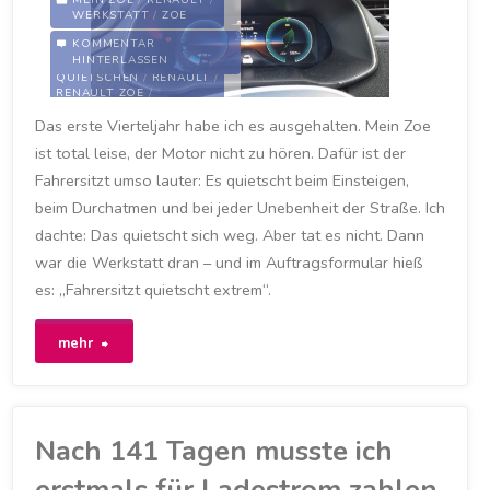
WERKSTATT
/
ZOE
KOMMENTAR
FAHRERSITZT
/
MY
HINTERLASSEN
ZOE
/
MYZOE
/
QUIETSCHEN
/
RENAULT
/
RENAULT ZOE
/
WERKSTATT
/
ZOE
Das erste Vierteljahr habe ich es ausgehalten. Mein Zoe
8. APRIL 2021
ist total leise, der Motor nicht zu hören. Dafür ist der
Fahrersitzt umso lauter: Es quietscht beim Einsteigen,
beim Durchatmen und bei jeder Unebenheit der Straße. Ich
dachte: Das quietscht sich weg. Aber tat es nicht. Dann
war die Werkstatt dran – und im Auftragsformular hieß
es: „Fahrersitzt quietscht extrem“.
"Werkstatt:
mehr
„Fahrersitz
quietscht
Nach 141 Tagen musste ich
extrem“"
erstmals für Ladestrom zahlen