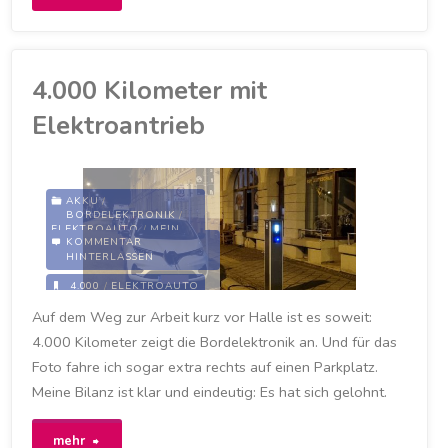
an
einer
4.000 Kilometer mit
Schnellladesäule"
Elektroantrieb
AKKU
/
BORDELEKTRONIK
/
ELEKTROAUTO
/
MEIN
KOMMENTAR
ZOE
/
RENAULT
/
HINTERLASSEN
UMWELT
/
ZOE
4.000
/
ELEKTROAUTO
/
ELEKTROFAHRZEUG
/
Auf dem Weg zur Arbeit kurz vor Halle ist es soweit:
MYZOE
/
RENAULT
/
RENAULT ZOE
/
STROMER
4.000 Kilometer zeigt die Bordelektronik an. Und für das
/
VERBRENNER
/
ZOE
Foto fahre ich sogar extra rechts auf einen Parkplatz.
14. MÄRZ 2021
Meine Bilanz ist klar und eindeutig: Es hat sich gelohnt.
"4.000
mehr