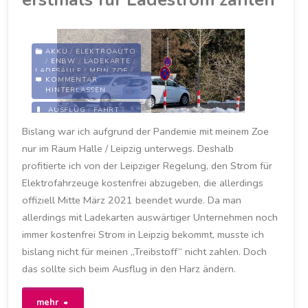
AKKU
/
ELEKTROAUTO
/
ENBW
/
LADEKARTE
/
LADESÄULE
/
MEIN ZOE
/
KOMMENTAR
RENAULT
/
HINTERLASSEN
STROMANBIETER
/
ZOE
AUSFLUG
/
FAHRT
/
HARZ
/
LADEN
/
Bislang war ich aufgrund der Pandemie mit meinem Zoe
LADESÄULE
/
LADESÄULEN
/
nur im Raum Halle / Leipzig unterwegs. Deshalb
LADEVORGANG
/
TORFHAUS
profitierte ich von der Leipziger Regelung, den Strom für
26. MÄRZ 2021
Elektrofahrzeuge kostenfrei abzugeben, die allerdings
offiziell Mitte März 2021 beendet wurde. Da man
allerdings mit Ladekarten auswärtiger Unternehmen noch
immer kostenfrei Strom in Leipzig bekommt, musste ich
bislang nicht für meinen „Treibstoff“ nicht zahlen. Doch
das sollte sich beim Ausflug in den Harz ändern.
"Nach
mehr