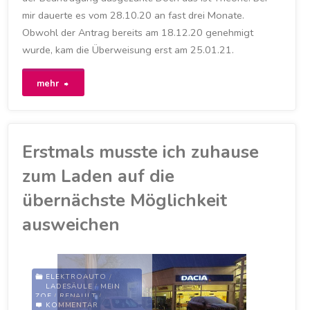
25. JANUAR 2021
mir dauerte es vom 28.10.20 an fast drei Monate.
Obwohl der Antrag bereits am 18.12.20 genehmigt
wurde, kam die Überweisung erst am 25.01.21.
"88
mehr
Tage
von
Erstmals musste ich zuhause
der
zum Laden auf die
Beantragung
übernächste Möglichkeit
ausweichen
bis
zur
Auszahlung
ELEKTROAUTO
/
LADESÄULE
/
MEIN
ZOE
/
RENAULT
/
der
KOMMENTAR
STADTWERKE LEIPZIG
/