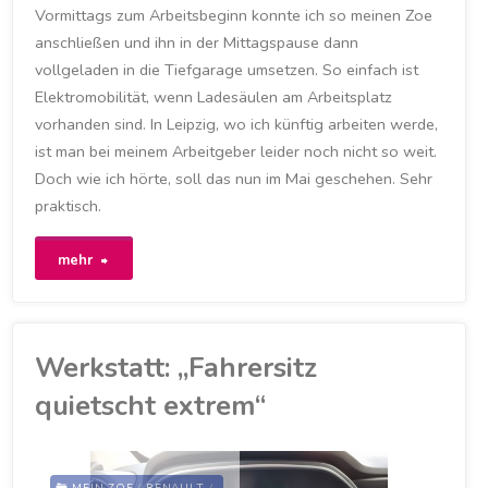
STADTWERKE HALLE
/
Vormittags zum Arbeitsbeginn konnte ich so meinen Zoe
ZOE
anschließen und ihn in der Mittagspause dann
20. APRIL 2021
vollgeladen in die Tiefgarage umsetzen. So einfach ist
Elektromobilität, wenn Ladesäulen am Arbeitsplatz
vorhanden sind. In Leipzig, wo ich künftig arbeiten werde,
ist man bei meinem Arbeitgeber leider noch nicht so weit.
Doch wie ich hörte, soll das nun im Mai geschehen. Sehr
praktisch.
"Am
mehr
Arbeitsplatz
laden
Werkstatt: „Fahrersitz
spart
quietscht extrem“
viel
Zeit"
MEIN ZOE
/
RENAULT
/