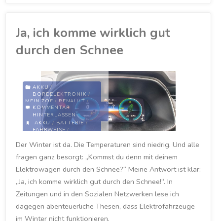
durch
Eisregen
Ja, ich komme wirklich gut
und
durch den Schnee
Neuschnee"
AKKU
/
BORDELEKTRONIK
/
MEIN ZOE
/
RENAULT
/
KOMMENTAR
VERKEHRSMITTEL
/
ZOE
HINTERLASSEN
AKKU
/
BATTERIE
/
FAHRWEISE
/
FAHRZWEISE
/
KÄLTE
/
Der Winter ist da. Die Temperaturen sind niedrig. Und alle
LEISTUNG
/
REICHWEITE
/
RENAULT
/
RENAULT
fragen ganz besorgt: „Kommst du denn mit deinem
ZOE
/
WETTER
/
WINTER
/
ZOE
Elektrowagen durch den Schnee?“ Meine Antwort ist klar:
12. FEBRUAR 2021
„Ja, ich komme wirklich gut durch den Schnee!“. In
Zeitungen und in den Sozialen Netzwerken lese ich
dagegen abenteuerliche Thesen, dass Elektrofahrzeuge
im Winter nicht funktionieren.