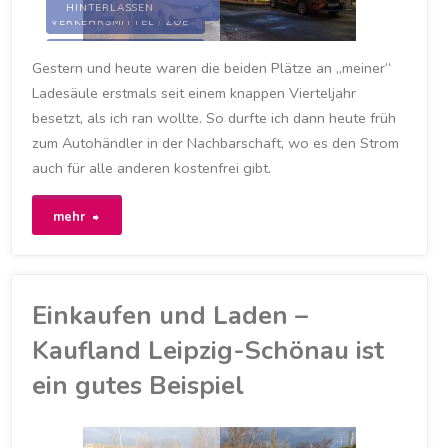
HINTERLASSEN
STROMANBIETER
/
VERKEHRSMITTEL
/
ZOE
Umweltweltprämie"
ELEKTRIZITÄT
/
Gestern und heute waren die beiden Plätze an „meiner“
LADESÄULE
/
LEIPZIG
/
LEIPZIG-LEUTZSCH
/
Ladesäule erstmals seit einem knappen Vierteljahr
LEUTZSCH
/
MYZOE
/
RENAULT
/
RENAULT ZOE
besetzt, als ich ran wollte. So durfte ich dann heute früh
/
STADTWERKE
/
STADTWERKE LEIPZIG
/
zum Autohändler in der Nachbarschaft, wo es den Strom
TROM
/
ZOE
auch für alle anderen kostenfrei gibt.
23. JANUAR 2021
"Erstmals
mehr
musste
ich
Einkaufen und Laden –
zuhause
Kaufland Leipzig-Schönau ist
zum
ein gutes Beispiel
Laden