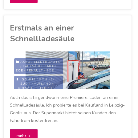
141
Tagen
Erstmals an einer
musste
Schnellladesäule
ich
erstmals
AKKU
/
ELEKTROAUTO
/
LADESÄULE
/
MEIN
für
ZOE
/
RENAULT
/
ZOE
GOHLIS
/
GOHLIS-
Ladestrom
SÜD
/
KAUFLAND
/
LADESÄULE
/
LEIPZIG
/
LEIPZIG-GOHLIS
/
zahlen"
Auch das ist irgendwann eine Premiere: Laden an einer
SCHNELLLADESÄULE
Schnellladesäule. Ich probierte es bei Kaufland in Leipzig-
20. MÄRZ 2021
Gohlis aus. Der Supermarkt bietet seinen Kunden den
Fahrstrom kostenfrei an.
"Erstmals
mehr