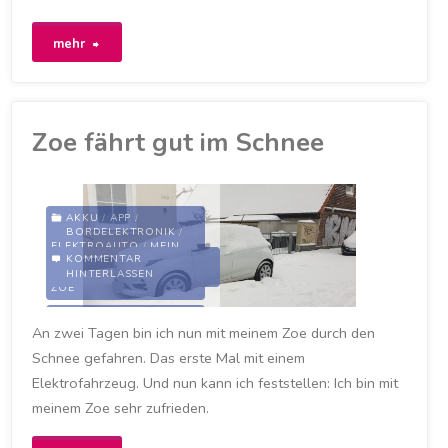
"Ja,
mehr
ich
komme
Zoe fährt gut im Schnee
wirklich
gut
AKKU
/
APP
/
BORDELEKTRONIK
/
durch
ELEKTROAUTO
/
MEIN
KOMMENTAR
ZOE
/
RENAULT
/
HINTERLASSEN
VORKLIMATISIERUNG
/
den
ZOE
EIN-PEDAL-TECHNIK
/
Schnee"
An zwei Tagen bin ich nun mit meinem Zoe durch den
EIS
/
MY ZOE
/
MYRENAULT-APP
/
MYZOE
Schnee gefahren. Das erste Mal mit einem
/
PEDAL
/
RENAULT
/
RENAULT ZOE
/
SCHNE
/
Elektrofahrzeug. Und nun kann ich feststellen: Ich bin mit
VORTEMPARIEREN
/
VORWÄRMEN
/
WETTER
/
meinem Zoe sehr zufrieden.
ZOE
9. FEBRUAR 2021