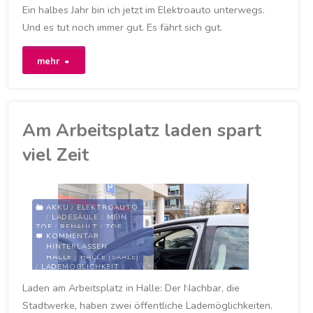
Ein halbes Jahr bin ich jetzt im Elektroauto unterwegs.
REICHWEITE
/
RENAULT
/
RENAULT ZOE
/
Und es tut noch immer gut. Es fährt sich gut.
UNTERWEGS
/
VERBRAUCH
/
ZOE
"Halbes
29. APRIL 2021
mehr
Jahr
im
Am Arbeitsplatz laden spart
Elektroauto
viel Zeit
unterwegs"
AKKU
/
ELEKTROAUTO
/
LADESÄULE
/
MEIN
ZOE
/
RENAULT
/
ZOE
KOMMENTAR
HINTERLASSEN
ARBEITGEBER
/
HALLE
/
HALLE (SAALE)
/
LADEMÖGLICHKEIT
/
LADESÄULE
/
MY ZOE
/
Laden am Arbeitsplatz in Halle: Der Nachbar, die
MYZOE
/
RENAULT
/
RENAULT ZOE
/
Stadtwerke, haben zwei öffentliche Lademöglichkeiten.
STADTWERKE
/