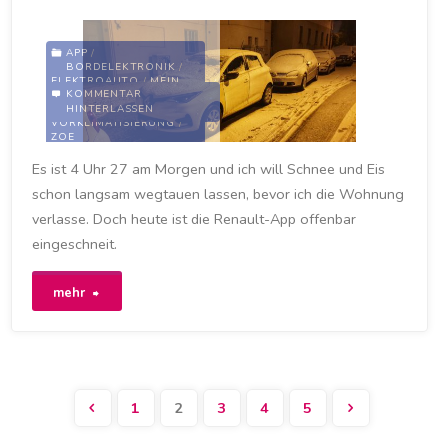
Kaufland
APP
/
BORDELEKTRONIK
/
Leipzig-
ELEKTROAUTO
/
MEIN
KOMMENTAR
ZOE
/
RENAULT
/
HINTERLASSEN
VERKEHRSMITTEL
/
Schönau
VORKLIMATISIERUNG
/
ZOE
ist
Es ist 4 Uhr 27 am Morgen und ich will Schnee und Eis
APP
/
EIS
/
FERNSTEUERUNG
/
MY
schon langsam wegtauen lassen, bevor ich die Wohnung
ein
ZOE
/
MYRENAULT-APP
/
MYZOE
/
RENAULT
/
verlasse. Doch heute ist die Renault-App offenbar
RENAULT ZOE
/
SCHNEE
/
gutes
VORKLIMATISIERUNG
/
eingeschneit.
WETTER
/
WINTER
/
ZOE
Beispiel"
14. JANUAR 2021
"Renault-
mehr
App
funktioniert
1
2
3
4
5
nicht"