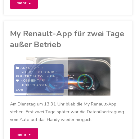
"MyRenault
mehr
per
Mail:
My Renault-App für zwei Tage
Kaufen
außer Betrieb
Sie
ein
AKKU
/
APP
/
BORDELEKTRONIK
/
Elektrofahrzeug!"
ELEKTROAUTO
/
MEIN
KOMMENTAR
ZOE
/
RENAULT
/
HINTERLASSEN
VORKLIMATISIERUNG
/
ZOE
BATERRIESTAND
/
Am Dienstag um 13:31 Uhr blieb die My Renault-App
DIGITALISIERUNG
/
MYRENAULT-APP
/
stehen. Erst zwei Tage später war die Datenübertragung
RENAULT
/
RENAULT ZOE
/
ZOE
vom Auto auf das Handy wieder möglich.
4. FEBRUAR 2021
"My
mehr