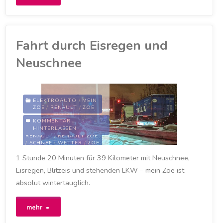
Kilometer
mit
Fahrt durch Eisregen und
Elektroantrieb"
Neuschnee
ELEKTROAUTO
/
MEIN
ZOE
/
RENAULT
/
ZOE
KOMMENTAR
EISREGEN
/
MY ZOE
/
HINTERLASSEN
NEUSCHNEE
/
RENAULT
/
RENAULT ZOE
/
SCHNEE
/
WETTER
/
ZOE
1 Stunde 20 Minuten für 39 Kilometer mit Neuschnee,
15. FEBRUAR 2021
Eisregen, Blitzeis und stehenden LKW – mein Zoe ist
absolut wintertauglich.
"Fahrt
mehr