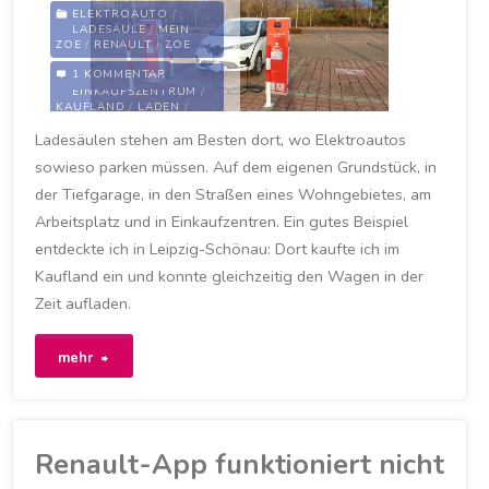
auf
ELEKTROAUTO
/
LADESÄULE
/
MEIN
ZOE
/
RENAULT
/
ZOE
die
1 KOMMENTAR
EINKAUFEN
/
übernächste
EINKAUFSZENTRUM
/
KAUFLAND
/
LADEN
/
LADESÄULE
/
Möglichkeit
Ladesäulen stehen am Besten dort, wo Elektroautos
LADEVORGANG
/
LEIPZIG
/
LEIPZIG-SCHÖNAU
/
sowieso parken müssen. Auf dem eigenen Grundstück, in
SCHÖNAU
/
STROM
/
ausweichen"
STROMPREISE
/
der Tiefgarage, in den Straßen eines Wohngebietes, am
SUPERMARKT
Arbeitsplatz und in Einkaufzentren. Ein gutes Beispiel
22. JANUAR 2021
entdeckte ich in Leipzig-Schönau: Dort kaufte ich im
Kaufland ein und konnte gleichzeitig den Wagen in der
Zeit aufladen.
"Einkaufen
mehr
und
Laden
Renault-App funktioniert nicht
–