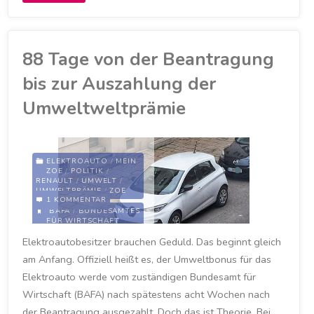
Renault-
App
88 Tage von der Beantragung
für
bis zur Auszahlung der
zwei
Umweltweltprämie
Tage
außer
ELEKTROAUTO
/
MEIN
ZOE
/
POLITIK
/
RENAULT
/
UMWELT
/
Betrieb"
UMWELTPRÄMIE
/
ZOE
1 KOMMENTAR
BAFA
/
BUNDESAMTES
FÜR WIRTSCHAFT
UND
Elektroautobesitzer brauchen Geduld. Das beginnt gleich
AUSFUHRKONTROLLE
/
DEUTSCHLAND
/
am Anfang. Offiziell heißt es, der Umweltbonus für das
FINANZIERUNG
/
MEIN
ZOE
/
MY ZOE
/
MYZOE
/
Elektroauto werde vom zuständigen Bundesamt für
RENAULT ZOE
/
UMWELT
/
UMWELTPRÄMIE
/
Wirtschaft (BAFA) nach spätestens acht Wochen nach
UMWELTSCHUTZ
/
ZOE
der Beantragung ausgezahlt. Doch das ist Theorie. Bei