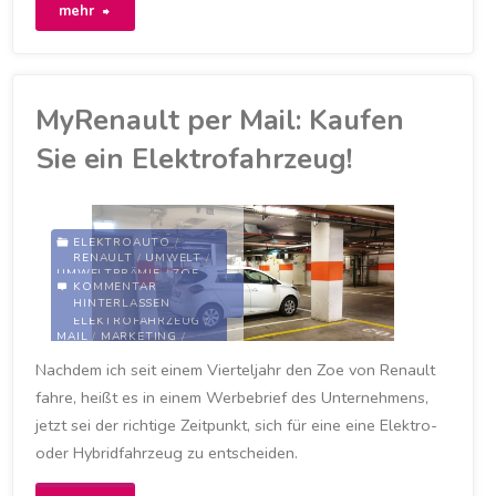
"Zoe
mehr
fährt
gut
MyRenault per Mail: Kaufen
im
Sie ein Elektrofahrzeug!
Schnee"
ELEKTROAUTO
/
RENAULT
/
UMWELT
/
UMWELTPRÄMIE
/
ZOE
KOMMENTAR
HINTERLASSEN
ELEKTROAUTO
/
ELEKTROFAHRZEUG
/
MAIL
/
MARKETING
/
MYRENAULT-APP
/
MYZOE
Nachdem ich seit einem Vierteljahr den Zoe von Renault
/
RENAULT
/
RENAULT
ZOE
/
WERBUNG
/
ZOE
fahre, heißt es in einem Werbebrief des Unternehmens,
5. FEBRUAR 2021
jetzt sei der richtige Zeitpunkt, sich für eine eine Elektro-
oder Hybridfahrzeug zu entscheiden.