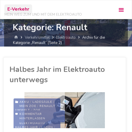
Zum
E-Verkehr
Inhalt
MEIN WEG ZUM UND MIT DEM ELEKTROAUTO
springen
Kategorie:
Renault
Start
Verkehrsmittel
Elektroauto
Archiv für die
Kategorie „Renault“
(Seite 2)
Halbes Jahr im Elektroauto
unterwegs
AKKU
/
LADESÄULE
/
MEIN ZOE
/
RENAULT
/
UMWELT
/
ZOE
KOMMENTAR
HINTERLASSEN
AKKU
/
BILANZ
/
ELEKTROAUTO
/
HALBES JAHR
/
LADEN
/
LADESÄULE
/