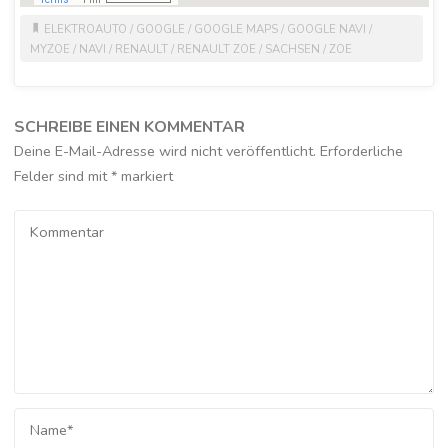
ELEKTROAUTO
/
GOOGLE
/
GOOGLE MAPS
/
GOOGLE NAVI
/
MYZOE
/
NAVI
/
RENAULT
/
RENAULT ZOE
/
SACHSEN
/
ZOE
SCHREIBE EINEN KOMMENTAR
Deine E-Mail-Adresse wird nicht veröffentlicht.
Erforderliche
Felder sind mit
*
markiert