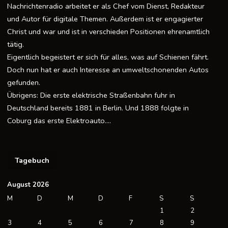
Nachrichtenradio arbeitet er als Chef vom Dienst, Redakteur
und Autor für digitale Themen. Außerdem ist er engagierter
Christ und war und ist in verschieden Positionen ehrenamtlich
tätig.
Eigentlich begeistert er sich für alles, was auf Schienen fährt.
Doch nun hat er auch Interesse an umweltschonenden Autos
gefunden.
Übrigens: Die erste elektrische Straßenbahn fuhr in
Deutschland bereits 1881 in Berlin. Und 1888 folgte in
Coburg das erste Elektroauto….
Tagebuch
August 2026
M
D
M
D
F
S
S
1
2
3
4
5
6
7
8
9