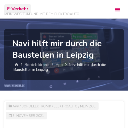
Zum
E-Verkehr
Inhalt
MEIN WEG ZUM UND MIT DEM ELEKTROAUTO
springen
Navi hilft mir durch die
Baustellen in Leipzig
Start
Bordelektronik
App
Navi hilft mir durch die
Baustellen in Leipzig
APP
/
BORDELEKTRONIK
/
ELEKTROAUTO
/
MEIN ZOE
3. NOVEMBER 2021