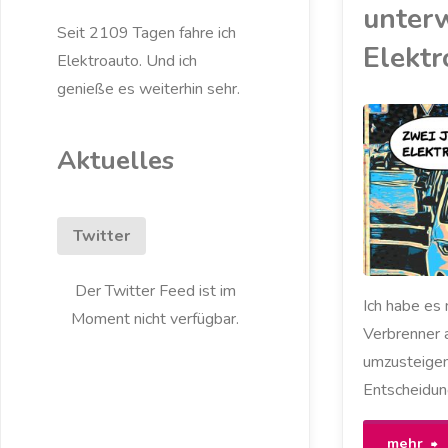
unter
Seit 2109 Tagen fahre ich
Elektr
Elektroauto. Und ich
genieße es weiterhin sehr.
AKKU
/
Aktuelles
ELEKTROAUTO
/
ENBW
/
KOMMENTAR
/
LADESÄULE
/
MEIN ZOE
/
Twitter
RENAULT
/
STADTWERKE
LEIPZIG
/
STROMANBIETER
Der Twitter Feed ist im
/
UMWELT
/
Ich habe es 
UMWELTPRÄMIE
Moment nicht verfügbar.
/
ZOE
Verbrenner 
umzusteigen
Entscheidun
"
mehr