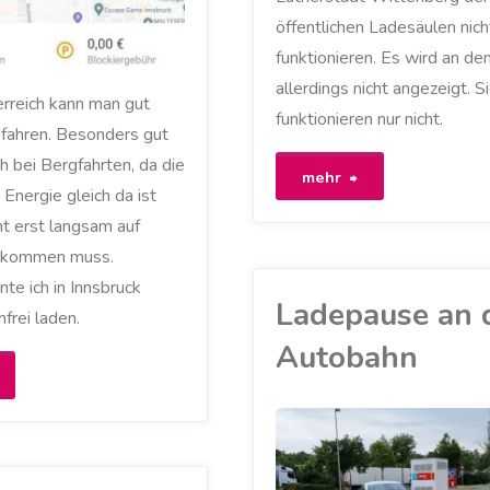
öffentlichen Ladesäulen nich
funktionieren. Es wird an de
allerdings nicht angezeigt. S
erreich kann man gut
funktionieren nur nicht.
 fahren. Besonders gut
h bei Bergfahrten, da die
"ChargeIT
mehr
 Energie gleich da ist
ist
t erst langsam auf
 kommen muss.
offline"
te ich in Innsbruck
Ladepause an 
frei laden.
Autobahn
Laden
uch
AKKU
/
LADESÄULE
/
n
MEIN ZOE
/