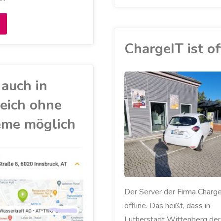
Prozent
Erstmals
Ökostrom
ach
ChargeIT ist of
–
80
und
auch in
agen
AKKU
/
das
ELEKTROAUTO
eich ohne
/
LADESÄULE
ahrpraxis:
/
MEIN ZOE
/
kostenfrei"
eme möglich
RENAULT
/
ZOE
ein
latz
n
Der Server der Firma Charge 
adesäule
offline. Das heißt, dass in
rei"
Lutherstadt Wittenberg derz