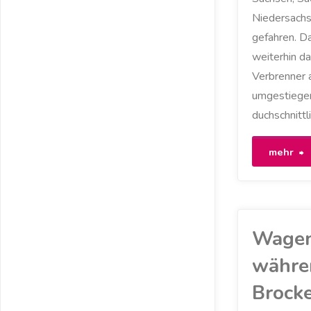
Niedersach
gefahren. Da
weiterhin da
Verbrenner a
umgestiegen
duchschnittl
"
mehr
K
e
Wagen
F
währe
Brocke