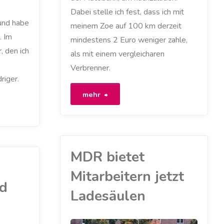
Dabei stelle ich fest, dass ich mit
und habe
meinem Zoe auf 100 km derzeit
. Im
mindestens 2 Euro weniger zahle,
, den ich
als mit einem vergleicharen
Verbrenner.
riger.
"Ein
mehr
Ladestopp
in
MDR bietet
Alleringensleben
Mitarbeitern jetzt
zeigt,
d
Ladesäulen
wie