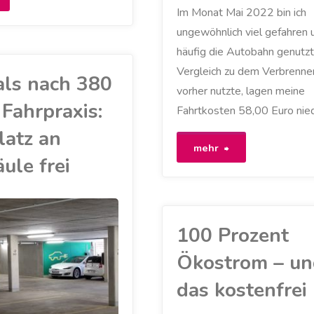
Im Monat Mai 2022 bin ich
ahre
ungewöhnlich viel gefahren 
häufig die Autobahn genutzt
nterwegs
Vergleich zu dem Verbrenner
als nach 380
m
vorher nutzte, lagen meine
Fahrpraxis:
Fahrtkosten 58,00 Euro nied
lektroauto"
latz an
"Der
mehr
ule frei
Monat
Mai
100 Prozent
2022
Ökostrom – un
–
das kostenfrei
ein