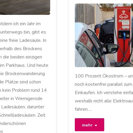
Verbrauchsvergl
AKKU
/
zwischen
ELEKTROAUTO
itdem ich ein Jahr im
/
LADESÄULE
/
MEIN ZOE
/
unterwegs bin, gibt es
Verbrenner
RENAULT
/
ZOE
eine freie Ladesäule. In
und
terhalb des Brockens
h die beiden einzigen
Elektrowagen"
im Parkhaus. Und heute
 die Brockenwanderung
100 Prozent Ökostrom – un
de Plätze sind schon
noch kostenfrei parallel zum
h kein Problem rund 14
Einkaufen. Ich verstehe einfa
eiter in Wernigerode
weshalb nicht alle Elektroau
e Ladesäulen, darunter
fahren….
chnellladesäulen. Zeit
underschönen
"100
mehr
el