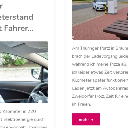
RENAULT
/
r
sterreich
ZOE
eterstand
hne
t Fahrer…
robleme
öglich"
Am Thüringer Platz in Brau
brach der Ladevorgang leide
während ich meine Pizza aß.
ich leider etwas Zeit verlore
Kilometer später funktionier
Laden jetzt am Autobahnras
Zweidorfer Holz. Zeit für ei
im Freien.
0 Kilometer in 220
"Ladepause
t Elektroenergie durch
mehr
chsen-Anhalt, Thüringen,