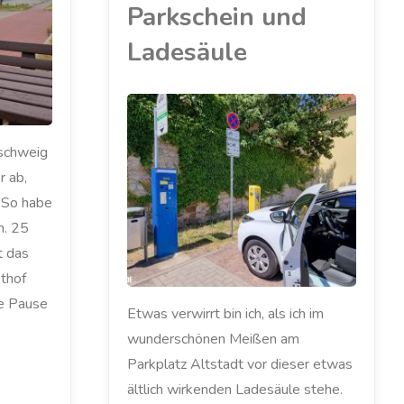
Parkschein und
Ladesäule
ELEKTROAUTO
nschweig
/
LADESÄULE
/
MEIN ZOE
/
r ab,
RENAULT
/
ZOE
 So habe
n. 25
t das
thof
ne Pause
Etwas verwirrt bin ich, als ich im
wunderschönen Meißen am
Parkplatz Altstadt vor dieser etwas
ältlich wirkenden Ladesäule stehe.