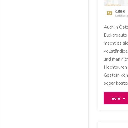
Auch in Öst
Elektroauto
macht es sic
vollständige
und man nich
Hochtouren
Gestern konn
sogar kosten
"
mehr
a
i