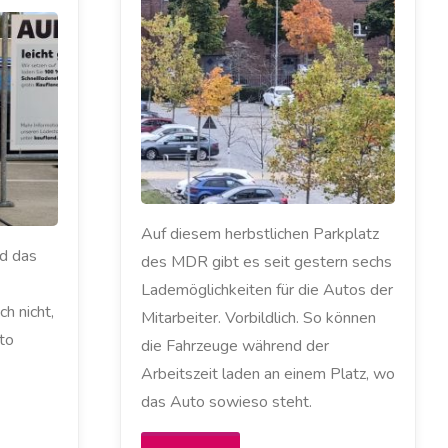
teuer
eich
AKKU
/
Verbrenner
ELEKTROAUTO
/
LADESÄULE
/
MEIN ZOE
/
sind"
RENAULT
/
STADTWERKE
LEIPZIG
/
STROMANBIETER
/
ZOE
Auf diesem herbstlichen Parkplatz
d das
des MDR gibt es seit gestern sechs
Lademöglichkeiten für die Autos der
ch nicht,
Mitarbeiter. Vorbildlich. So können
to
die Fahrzeuge während der
Arbeitszeit laden an einem Platz, wo
das Auto sowieso steht.