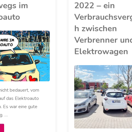
wegs im
2022 – ein
oauto
Verbrauchsverg
h zwischen
Verbrenner un
Elektrowagen
AKKU
/
ELEKTROAUTO
/
MEIN ZOE
/
nicht bedauert, vom
RENAULT
/
STROMANBIETER
auf das Elektroauto
/
VERKEHRSMITTEL
. Es war eine gute
/
ZOE
g. …
Zwei