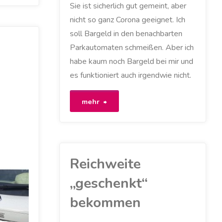
Sie ist sicherlich gut gemeint, aber
nicht so ganz Corona geeignet. Ich
soll Bargeld in den benachbarten
Parkautomaten schmeißen. Aber ich
habe kaum noch Bargeld bei mir und
es funktioniert auch irgendwie nicht.
"Verwirrender
mehr
Münzautomat
für
Reichweite
Parkschein
„geschenkt“
und
bekommen
Ladesäule"