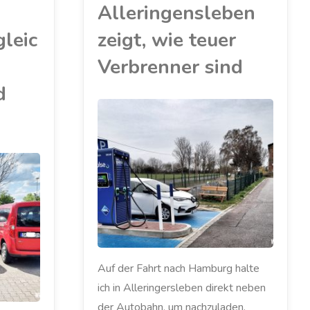
Alleringensleben
leic
zeigt, wie teuer
Verbrenner sind
d
AKKU
/
ELEKTROAUTO
/
ENBW
/
KRITIK
/
LADESÄULE
/
MEIN ZOE
/
PRO
/
RENAULT
/
STROMANBIETER
/
TIPP
/
UMWELT
/
ZOE
Auf der Fahrt nach Hamburg halte
ich in Alleringersleben direkt neben
der Autobahn, um nachzuladen.