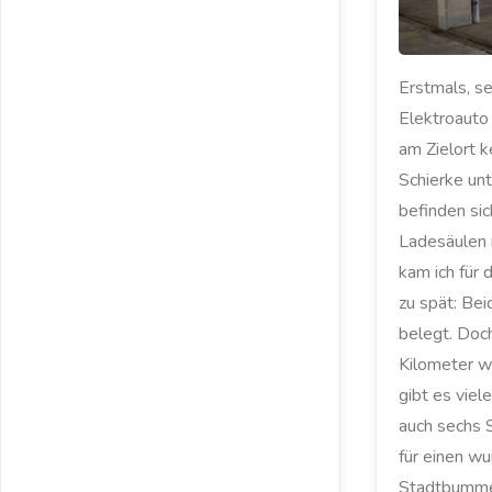
Erstmals, se
Elektroauto 
am Zielort k
Schierke un
befinden sic
Ladesäulen 
kam ich für
zu spät: Bei
belegt. Doc
Kilometer w
gibt es viel
auch sechs S
für einen w
Stadtbumm