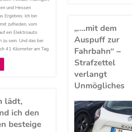
an
sen und Hessen
s Ergebnis: Ich bin
der
mit zufrieden, vom
„….mit dem
Autobahn"
uf ein Elektroauto
Auspuff zur
 zu sein. Und das bei
ich 41 Kilometer am Tag.
Fahrbahn“ –
Strafzettel
Runder
verlangt
ilometerstand
Unmögliches
rfreut
 lädt,
ahrer…"
nd ich den
AKKU
/
ELEKTROAUTO
/
MEIN ZOE
/
n besteige
RENAULT
/
UMWELT
/