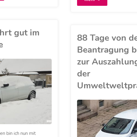
ach
Arbeitsplatz
80
laden
hrt gut im
agen
88 Tage von d
spart
e
Beantragung b
ahrpraxis:
viel
zur Auszahlun
ein
Zeit"
der
latz
Umweltweltpr
n
adesäule
rei"
ELEKTROAUTO
/
MEIN ZOE
/
POLITIK
/
RENAULT
/
n bin ich nun mit
UMWELT
/