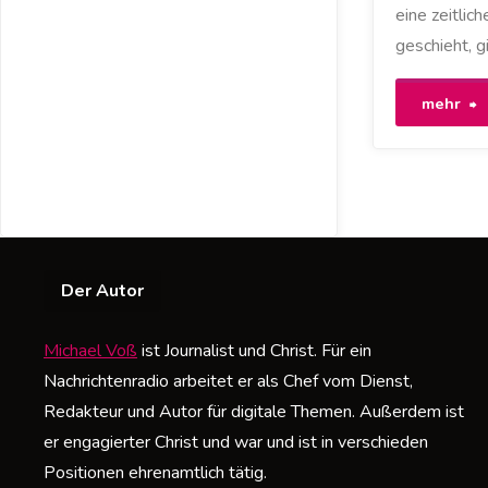
eine zeitlic
geschieht, gi
"
mehr
7
T
w
Der Autor
i
a
Michael Voß
ist Journalist und Christ. Für ein
Nachrichtenradio arbeitet er als Chef vom Dienst,
m
Redakteur und Autor für digitale Themen. Außerdem ist
E
er engagierter Christ und war und ist in verschieden
Positionen ehrenamtlich tätig.
A