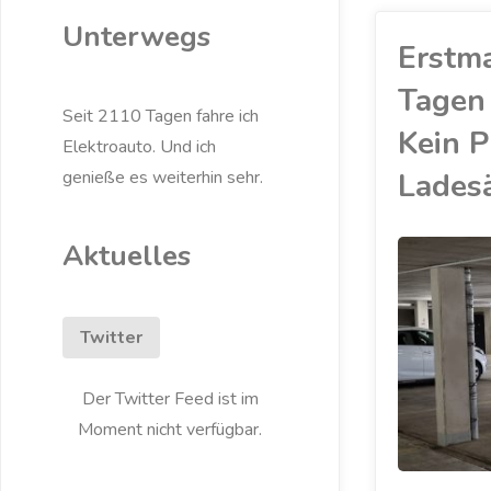
Unterwegs
Erstm
Tagen 
Seit 2110 Tagen fahre ich
Kein P
Elektroauto. Und ich
Ladesä
genieße es weiterhin sehr.
Aktuelles
AKKU
/
ELEKTROAUTO
/
LADESÄULE
/
MEIN ZOE
/
Twitter
RENAULT
/
ZOE
Der Twitter Feed ist im
Moment nicht verfügbar.