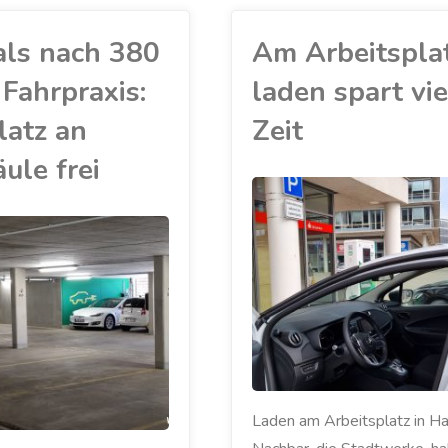
als nach 380
Am Arbeitspla
Fahrpraxis:
laden spart vie
latz an
Zeit
ule frei
AKKU
/
ELEKTROAUTO
/
LADESÄULE
/
MEIN ZOE
/
RENAULT
/
ZOE
Laden am Arbeitsplatz in Ha