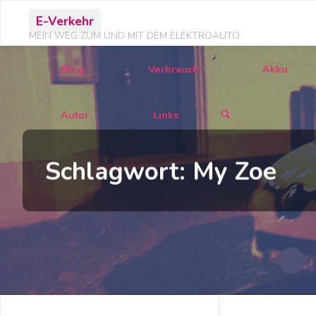
Zum
E-Verkehr
Inhalt
MEIN WEG ZUM UND MIT DEM ELEKTROAUTO
springen
Blog
Verbrauch
Akku
Autor
Links
Schlagwort:
My Zoe