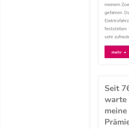
meinem Zoe
gefahren. D
Elektrofahrz
feststellen:
sehr zufried
"
mehr
f
g
Seit 7
i
warte 
S
meine
Prämi