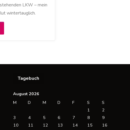
d stehenden LKW – mein
lut wintertauglich.
Fahrt
urch
isregen
nd
Tagebuch
euschnee"
August 2026
M
D
M
D
F
S
S
1
2
3
4
5
6
7
8
9
10
11
12
13
14
15
16