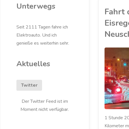
Unterwegs
Fahrt 
Eisre
Seit 2111 Tagen fahre ich
Neusc
Elektroauto. Und ich
genieße es weiterhin sehr.
Aktuelles
ELEKTROAUTO
/
MEIN ZOE
/
RENAULT
/
ZOE
Twitter
Der Twitter Feed ist im
Moment nicht verfügbar.
1 Stunde 20
Kilometer m