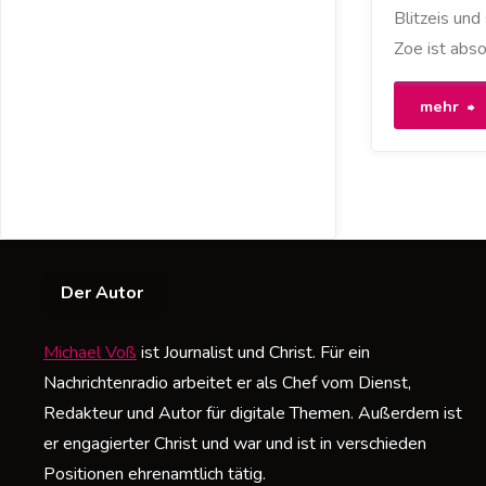
Blitzeis un
Zoe ist abso
"
mehr
d
E
u
Der Autor
N
Michael Voß
ist Journalist und Christ. Für ein
Nachrichtenradio arbeitet er als Chef vom Dienst,
Redakteur und Autor für digitale Themen. Außerdem ist
er engagierter Christ und war und ist in verschieden
Positionen ehrenamtlich tätig.