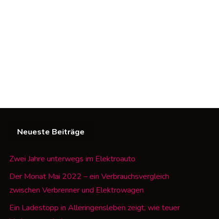
Neueste Beiträge
Zwei Jahre unterwegs im Elektroauto
Der Monat Mai 2022 – ein Verbrauchsvergleich
zwischen Verbrenner und Elektrowagen
Ein Ladestopp in Alleringensleben zeigt, wie teuer