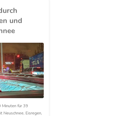
durch
gen und
hnee
 Minuten für 39
it Neuschnee, Eisregen,