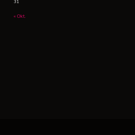
31
« Okt.