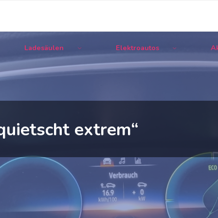
Ladesäulen
Elektroautos
Ak
 quietscht extrem“