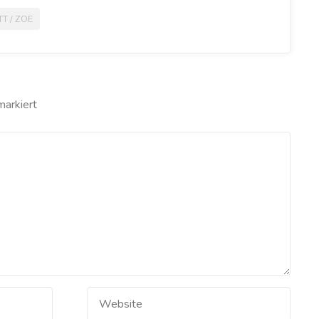
TT
/
ZOE
arkiert