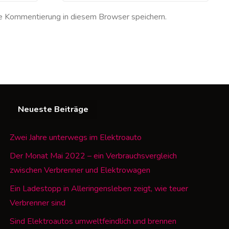
e Kommentierung in diesem Browser speichern.
Neueste Beiträge
Zwei Jahre unterwegs im Elektroauto
Der Monat Mai 2022 – ein Verbrauchsvergleich
zwischen Verbrenner und Elektrowagen
Ein Ladestopp in Alleringensleben zeigt, wie teuer
Verbrenner sind
Sind Elektroautos umweltfeindlich und brennen