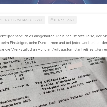
/
RENAULT
/
WERKSTATT
/
ZOE
8. APRIL 2021
rteljahr habe ich es ausgehalten. Mein Zoe ist total leise, der Mot
 beim Einsteigen, beim Durchatmen und bei jeder Unebenheit der 
war die Werkstatt dran – und im Auftragsformular hieß es: „Fahrer