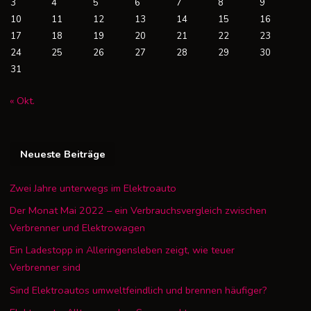
3
4
5
6
7
8
9
10
11
12
13
14
15
16
17
18
19
20
21
22
23
24
25
26
27
28
29
30
31
« Okt.
Neueste Beiträge
Zwei Jahre unterwegs im Elektroauto
Der Monat Mai 2022 – ein Verbrauchsvergleich zwischen
Verbrenner und Elektrowagen
Ein Ladestopp in Alleringensleben zeigt, wie teuer
Verbrenner sind
Sind Elektroautos umweltfeindlich und brennen häufiger?