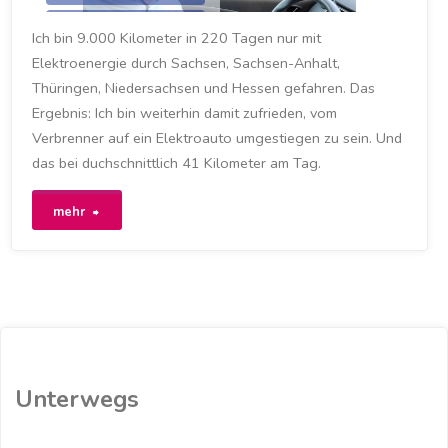
9000
/
ELEKTROAUTO
Ich bin 9.000 Kilometer in 220 Tagen nur mit
/
FAHRLEISTUNG
/
MYZOE
/
RENAULT
/
Elektroenergie durch Sachsen, Sachsen-Anhalt,
RENAULT ZOE
/
ZOE
Thüringen, Niedersachsen und Hessen gefahren. Das
4. JUNI 2021
Ergebnis: Ich bin weiterhin damit zufrieden, vom
Verbrenner auf ein Elektroauto umgestiegen zu sein. Und
das bei duchschnittlich 41 Kilometer am Tag.
"Runder
mehr
Kilometerstand
erfreut
Fahrer…"
Unterwegs