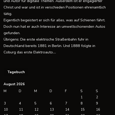
und Autor für digitale Themen. Außerdem ist er engagierter
Christ und war und ist in verschieden Positionen ehrenamtlich
tätig.
Eigentlich begeistert er sich für alles, was auf Schienen fährt.
Doch nun hat er auch Interesse an umweltschonenden Autos
gefunden.
Übrigens: Die erste elektrische Straßenbahn fuhr in
Deutschland bereits 1881 in Berlin. Und 1888 folgte in
Coburg das erste Elektroauto….
Tagebuch
August 2026
M
D
M
D
F
S
S
1
2
3
4
5
6
7
8
9
10
11
12
13
14
15
16