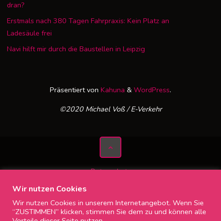
dran?
Erstmals nach 380 Tagen Fahrpraxis: Kein Platz an
Ladesäule frei
Navi hilft mir durch die Baustellen in Leipzig
Präsentiert von
Kahuna
&
WordPress
.
©2020 Michael Voß / E-Verkehr
Datenschutz
Impressum
Wir nutzen Cookies
Wir nutzen Cookies in unserem Internetangebot. Wenn Sie
“ZUSTIMMEN” klicken, stimmen Sie dem zu und können alle
Vorteile dieser Seite nutzen. .