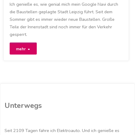
Ich genieße es, wie genial mich mein Google Navi durch
MYZOE
/
NAVI
/
RENAULT
/
RENAULT ZOE
/
die Baustellen geplagte Stadt Leipzig führt. Seit dem
SACHSEN
/
ZOE
Sommer gibt es immer wieder neue Baustellen. Große
3. NOVEMBER 2021
Teile der Innenstadt sind noch immer für den Verkehr
gesperrt.
"Navi
mehr
hilft
mir
durch
die
Unterwegs
Baustellen
in
Seit 2109 Tagen fahre ich Elektroauto. Und ich genieße es
Leipzig"