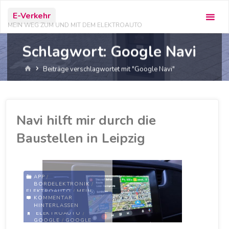
Zum
E-Verkehr
Inhalt
MEIN WEG ZUM UND MIT DEM ELEKTROAUTO
springen
Schlagwort:
Google Navi
Start
Beiträge verschlagwortet mit "Google Navi"
Navi hilft mir durch die
Baustellen in Leipzig
APP
/
BORDELEKTRONIK
/
ELEKTROAUTO
/
MEIN
KOMMENTAR
ZOE
HINTERLASSEN
ELEKTROAUTO
/
GOOGLE
/
GOOGLE
MAPS
/
GOOGLE NAVI
/