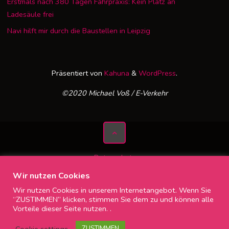
Erstmals nach 380 Tagen Fahrpraxis: Kein Platz an
Ladesäule frei
Navi hilft mir durch die Baustellen in Leipzig
Präsentiert von
Kahuna
&
WordPress
.
©2020 Michael Voß / E-Verkehr
Datenschutz
Impressum
Wir nutzen Cookies
Wir nutzen Cookies in unserem Internetangebot. Wenn Sie
“ZUSTIMMEN” klicken, stimmen Sie dem zu und können alle
Vorteile dieser Seite nutzen. .
Cookie settings
ZUSTIMMEN