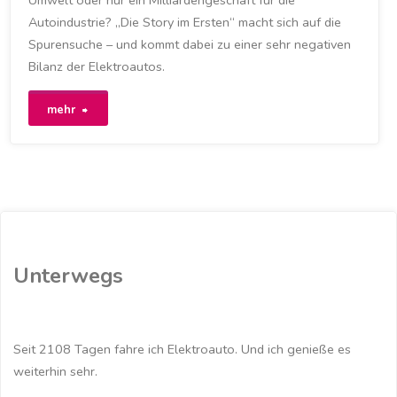
Autoindustrie? „Die Story im Ersten“ macht sich auf die
Spurensuche – und kommt dabei zu einer sehr negativen
Bilanz der Elektroautos.
"Kann
mehr
das
Elektroauto
die
Umwelt
Unterwegs
retten?
(WDR)"
Seit 2108 Tagen fahre ich Elektroauto. Und ich genieße es
weiterhin sehr.