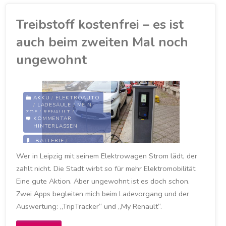
komme
Treibstoff kostenfrei – es ist
wirklich
auch beim zweiten Mal noch
gut
ungewohnt
durch
den
AKKU
/
ELEKTROAUTO
/
LADESÄULE
/
MEIN
ZOE
/
RENAULT
/
Schnee"
KOMMENTAR
STADTWERKE LEIPZIG
/
HINTERLASSEN
STROMANBIETER
/
ZOE
BATTERIE
/
KOSTENFREI
/
LADEN
/
Wer in Leipzig mit seinem Elektrowagen Strom lädt, der
LADESÄULE
/
LADEVORGANG
/
LEIPZIG
zahlt nicht. Die Stadt wirbt so für mehr Elektromobilität.
/
LEIPZIG-LEUTZSCH
/
MYRENAULT-APP
/
Eine gute Aktion. Aber ungewohnt ist es doch schon.
RENAULT
/
RENAULT ZOE
/
STROMVERBRAUCH
/
Zwei Apps begleiten mich beim Ladevorgang und der
VERBRAUCH
/
ZOE
Auswertung: „TripTracker“ und „My Renault“.
10. NOVEMBER 2020