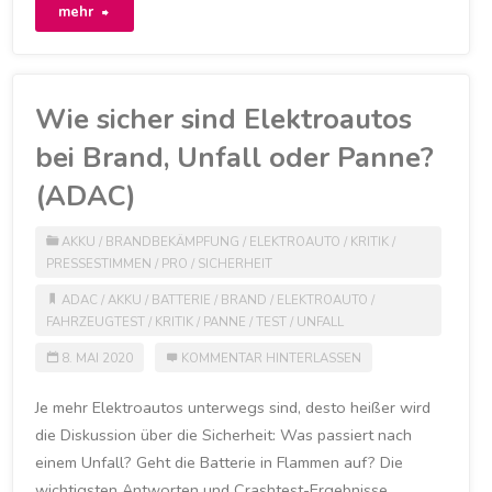
"Treibstoff
mehr
kostenfrei
–
Wie sicher sind Elektroautos
es
bei Brand, Unfall oder Panne?
ist
(ADAC)
auch
AKKU
/
BRANDBEKÄMPFUNG
/
ELEKTROAUTO
/
KRITIK
/
PRESSESTIMMEN
/
PRO
/
SICHERHEIT
beim
ADAC
/
AKKU
/
BATTERIE
/
BRAND
/
ELEKTROAUTO
/
zweiten
FAHRZEUGTEST
/
KRITIK
/
PANNE
/
TEST
/
UNFALL
Mal
8. MAI 2020
KOMMENTAR HINTERLASSEN
noch
Je mehr Elektroautos unterwegs sind, desto heißer wird
die Diskussion über die Sicherheit: Was passiert nach
ungewohnt"
einem Unfall? Geht die Batterie in Flammen auf? Die
wichtigsten Antworten und Crashtest-Ergebnisse.