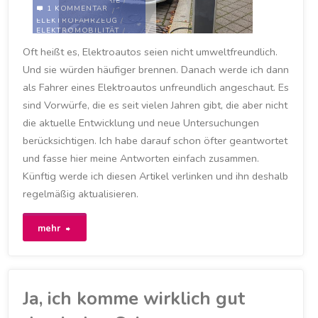
AKKU
/
BATTERIE
/
1 KOMMENTAR
ELEKTROAUTO
/
ELEKTROFAHRZEUG
/
ELEKTROMOBILITÄT
/
KRITIK
/
ROHSTOFF
/
Oft heißt es, Elektroautos seien nicht umweltfreundlich.
STROM
/
STROMERZEUGUNG
/
Und sie würden häufiger brennen. Danach werde ich dann
UMWELT
/
UMWELTSCHUTZ
/
als Fahrer eines Elektroautos unfreundlich angeschaut. Es
UMWELTVERTRÄGLICHKEIT
sind Vorwürfe, die es seit vielen Jahren gibt, die aber nicht
28. DEZEMBER 2021
die aktuelle Entwicklung und neue Untersuchungen
berücksichtigen. Ich habe darauf schon öfter geantwortet
und fasse hier meine Antworten einfach zusammen.
Künftig werde ich diesen Artikel verlinken und ihn deshalb
regelmäßig aktualisieren.
"Sind
mehr
Elektroautos
umweltfeindlich
Ja, ich komme wirklich gut
und