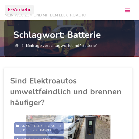
Zum
E-Verkehr
Inhalt
MEIN WEG ZUM UND MIT DEM ELEKTROAUTO
springen
Schlagwort:
Batterie
Start
Beiträge verschlagwortet mit "Batterie"
Sind Elektroautos
umweltfeindlich und brennen
häufiger?
AKKU
/
ELEKTROAUTO
/
KRITIK
/
UMWELT