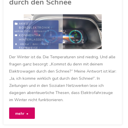
durch den Schnee
brennen
häufiger?"
AKKU
/
BORDELEKTRONIK
/
MEIN ZOE
/
RENAULT
/
KOMMENTAR
VERKEHRSMITTEL
/
ZOE
HINTERLASSEN
AKKU
/
BATTERIE
/
FAHRWEISE
/
FAHRZWEISE
/
KÄLTE
/
Der Winter ist da. Die Temperaturen sind niedrig. Und alle
LEISTUNG
/
REICHWEITE
/
RENAULT
/
RENAULT
fragen ganz besorgt: „Kommst du denn mit deinem
ZOE
/
WETTER
/
WINTER
/
ZOE
Elektrowagen durch den Schnee?“ Meine Antwort ist klar:
12. FEBRUAR 2021
„Ja, ich komme wirklich gut durch den Schnee!“. In
Zeitungen und in den Sozialen Netzwerken lese ich
dagegen abenteuerliche Thesen, dass Elektrofahrzeuge
im Winter nicht funktionieren.
"Ja,
mehr
ich