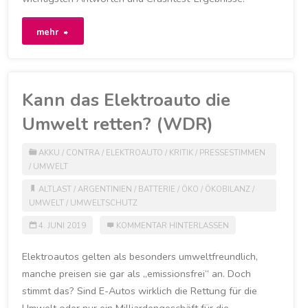
"Wie
mehr
sicher
sind
Kann das Elektroauto die
Elektroautos
Umwelt retten? (WDR)
bei
AKKU
/
CONTRA
/
ELEKTROAUTO
/
KRITIK
/
PRESSESTIMMEN
/
UMWELT
Brand,
ALTLAST
/
ARGENTINIEN
/
BATTERIE
/
ÖKO
/
ÖKOBILANZ
/
Unfall
UMWELT
/
UMWELTSCHUTZ
oder
4. JUNI 2019
KOMMENTAR HINTERLASSEN
Panne?
Elektroautos gelten als besonders umweltfreundlich,
manche preisen sie gar als „emissionsfrei“ an. Doch
(ADAC)"
stimmt das? Sind E-Autos wirklich die Rettung für die
Umwelt oder nur ein Milliardengeschäft für die