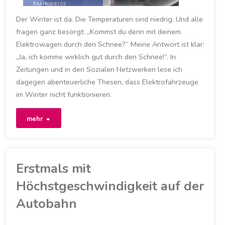
FAHRWEISE
/
FAHRZWEISE
/
KÄLTE
/
Der Winter ist da. Die Temperaturen sind niedrig. Und alle
LEISTUNG
/
REICHWEITE
/
RENAULT
/
RENAULT
fragen ganz besorgt: „Kommst du denn mit deinem
ZOE
/
WETTER
/
WINTER
/
ZOE
Elektrowagen durch den Schnee?“ Meine Antwort ist klar:
12. FEBRUAR 2021
„Ja, ich komme wirklich gut durch den Schnee!“. In
Zeitungen und in den Sozialen Netzwerken lese ich
dagegen abenteuerliche Thesen, dass Elektrofahrzeuge
im Winter nicht funktionieren.
"Ja,
mehr
ich
komme
Erstmals mit
wirklich
Höchstgeschwindigkeit auf der
gut
Autobahn
durch