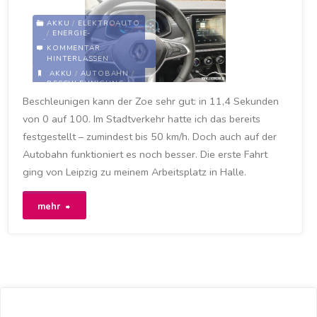
den
AKKU
/
ELEKTROAUTO
/
ENERGIE-
RÜCKGEWINNUNG
/
MEIN
Schnee"
KOMMENTAR
ZOE
/
RENAULT
/
ZOE
HINTERLASSEN
AKKU
/
AUTOBAHN
/
BESCHLEUNIGUNG
/
HÖCHSTGESCHWINDIGKEIT
Beschleunigen kann der Zoe sehr gut: in 11,4 Sekunden
/
LEISTUNG
/
VERBRAUCH
von 0 auf 100. Im Stadtverkehr hatte ich das bereits
1. NOVEMBER 2020
festgestellt – zumindest bis 50 km/h. Doch auch auf der
Autobahn funktioniert es noch besser. Die erste Fahrt
ging von Leipzig zu meinem Arbeitsplatz in Halle.
"Erstmals
mehr
mit
Höchstgeschwindigkeit
auf