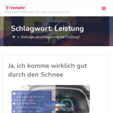
Zum
E-Verkehr
Inhalt
MEIN WEG ZUM UND MIT DEM ELEKTROAUTO
springen
Schlagwort:
Leistung
Start
Beiträge verschlagwortet mit "Leistung"
Ja, ich komme wirklich gut
durch den Schnee
AKKU
/
BORDELEKTRONIK
/
MEIN ZOE
/
RENAULT
/
KOMMENTAR
VERKEHRSMITTEL
/
ZOE
HINTERLASSEN
AKKU
/
BATTERIE
/