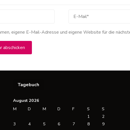
men, eigene E-Mail-Adresse und eigene Website für die nächst
Tagebuch
August 2026
M
D
M
D
F
S
S
1
2
3
4
5
6
7
8
9