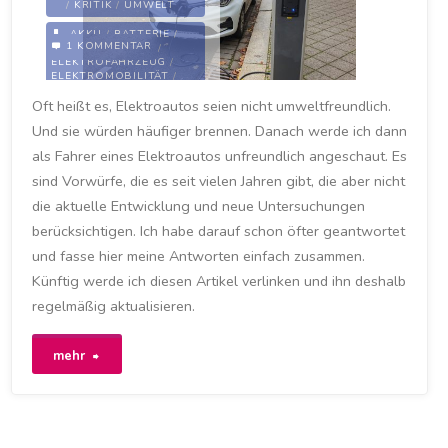
/
KRITIK
/
UMWELT
AKKU
/
BATTERIE
/
1 KOMMENTAR
ELEKTROAUTO
/
ELEKTROFAHRZEUG
/
ELEKTROMOBILITÄT
/
KRITIK
/
ROHSTOFF
/
Oft heißt es, Elektroautos seien nicht umweltfreundlich.
STROM
/
STROMERZEUGUNG
/
Und sie würden häufiger brennen. Danach werde ich dann
UMWELT
/
UMWELTSCHUTZ
/
als Fahrer eines Elektroautos unfreundlich angeschaut. Es
UMWELTVERTRÄGLICHKEIT
sind Vorwürfe, die es seit vielen Jahren gibt, die aber nicht
28. DEZEMBER 2021
die aktuelle Entwicklung und neue Untersuchungen
berücksichtigen. Ich habe darauf schon öfter geantwortet
und fasse hier meine Antworten einfach zusammen.
Künftig werde ich diesen Artikel verlinken und ihn deshalb
regelmäßig aktualisieren.
"Sind
mehr
Elektroautos
umweltfeindlich