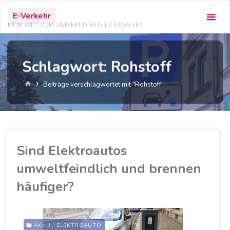
Zum
E-Verkehr
Inhalt
MEIN WEG ZUM UND MIT DEM ELEKTROAUTO
springen
Schlagwort:
Rohstoff
Start
Beiträge verschlagwortet mit "Rohstoff"
Sind Elektroautos
umweltfeindlich und brennen
häufiger?
AKKU
/
ELEKTROAUTO