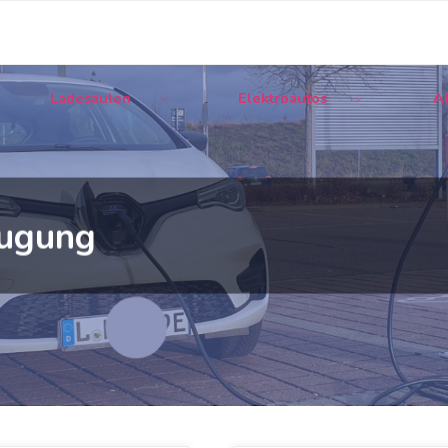
Ladesäulen
Elektroautos
Ak
ugung