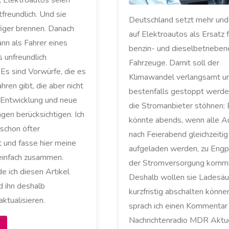
, Elektroautos seien
freundlich. Und sie
Deutschland setzt mehr und
iger brennen. Danach
auf Elektroautos als Ersatz f
nn als Fahrer eines
benzin- und dieselbetrieben
 unfreundlich
Fahrzeuge. Damit soll der
Es sind Vorwürfe, die es
Klimawandel verlangsamt u
ahren gibt, die aber nicht
bestenfalls gestoppt werde
e Entwicklung und neue
die Stromanbieter stöhnen: 
gen berücksichtigen. Ich
könnte abends, wenn alle A
schon öfter
nach Feierabend gleichzeitig
 und fasse hier meine
aufgeladen werden, zu Engp
infach zusammen.
der Stromversorgung komm
e ich diesen Artikel
Deshalb wollen sie Ladesäu
d ihn deshalb
kurzfristig abschalten könne
ktualisieren.
sprach ich einen Kommentar
Nachrichtenradio MDR Aktue
Sind