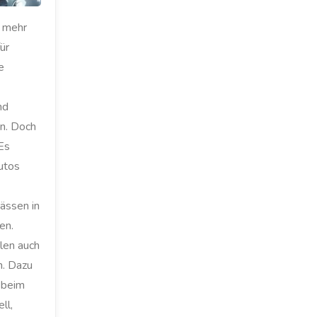
 mehr
ür
e
nd
n. Doch
Es
utos
ässen in
en.
len auch
n. Dazu
 beim
ll,