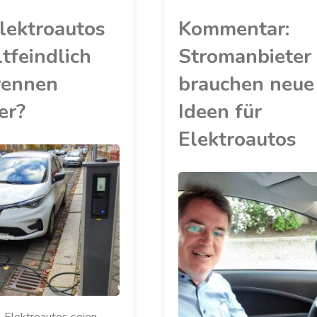
lektroautos
Kommentar:
tfeindlich
Stromanbieter
rennen
brauchen neue
er?
Ideen für
Elektroautos
AKKU
/
ELEKTROAUTO
/
KOMMENTAR
/
KRITIK
/
LADESÄULE
/
STROMANBIETER
/
UMWELT