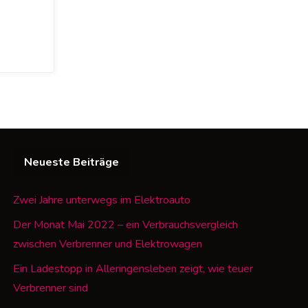
Neueste Beiträge
Zwei Jahre unterwegs im Elektroauto
Der Monat Mai 2022 – ein Verbrauchsvergleich
zwischen Verbrenner und Elektrowagen
Ein Ladestopp in Alleringensleben zeigt, wie teuer
Verbrenner sind