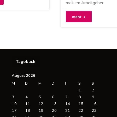
meinem Arbeitgeber.
lektroautos
"Kommentar:
mehr
mweltfeindlich
Stromanbieter
nd
brauchen
rennen
neue
äufiger?"
Tagebuch
Ideen
für
August 2026
M
D
M
D
F
S
S
Elektroautos"
1
2
3
4
5
6
7
8
9
10
11
12
13
14
15
16
17
18
19
20
21
22
23