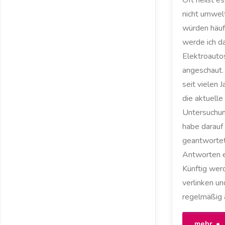
Oft heißt es
nicht umwelt
würden häuf
werde ich da
Elektroautos
angeschaut. 
seit vielen J
die aktuell
Untersuchun
habe darauf 
geantwortet
Antworten e
Künftig werd
verlinken un
regelmäßig a
"
mehr