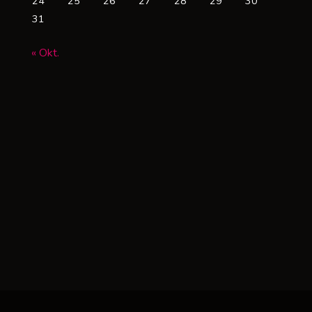
24
25
26
27
28
29
30
31
« Okt.