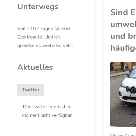
Unterwegs
Sind E
umwel
Seit 2107 Tagen fahre ich
und b
Elektroauto. Und ich
häufig
genieße es weiterhin sehr.
Aktuelles
AKKU
/
ELEKTROAUTO
/
KRITIK
/
UMWELT
Twitter
Der Twitter Feed ist im
Moment nicht verfügbar.