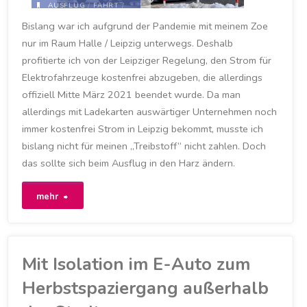
AUSFLUG
/
FAHRT
/
HARZ
/
LADEN
/
Bislang war ich aufgrund der Pandemie mit meinem Zoe
LADESÄULE
/
LADESÄULEN
/
nur im Raum Halle / Leipzig unterwegs. Deshalb
LADEVORGANG
/
TORFHAUS
profitierte ich von der Leipziger Regelung, den Strom für
26. MÄRZ 2021
Elektrofahrzeuge kostenfrei abzugeben, die allerdings
offiziell Mitte März 2021 beendet wurde. Da man
allerdings mit Ladekarten auswärtiger Unternehmen noch
immer kostenfrei Strom in Leipzig bekommt, musste ich
bislang nicht für meinen „Treibstoff“ nicht zahlen. Doch
das sollte sich beim Ausflug in den Harz ändern.
"Nach
mehr
141
Tagen
Mit Isolation im E-Auto zum
musste
Herbstspaziergang außerhalb
ich