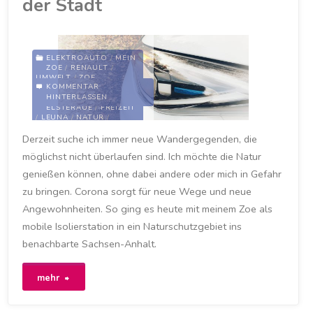
der Stadt
erstmals
für
ELEKTROAUTO
/
MEIN
ZOE
/
RENAULT
/
UMWELT
/
ZOE
Ladestrom
KOMMENTAR
HINTERLASSEN
AUSFLUG
/
CORONA
/
zahlen"
ELSTERAUE
/
FREIZEIT
/
LEUNA
/
NATUR
/
NATURSCHUTZGEBIET
/
Derzeit suche ich immer neue Wandergegenden, die
SACHSEN-ANHALT
/
WALD
möglichst nicht überlaufen sind. Ich möchte die Natur
15. NOVEMBER 2020
genießen können, ohne dabei andere oder mich in Gefahr
zu bringen. Corona sorgt für neue Wege und neue
Angewohnheiten. So ging es heute mit meinem Zoe als
mobile Isolierstation in ein Naturschutzgebiet ins
benachbarte Sachsen-Anhalt.
"Mit
mehr
Isolation