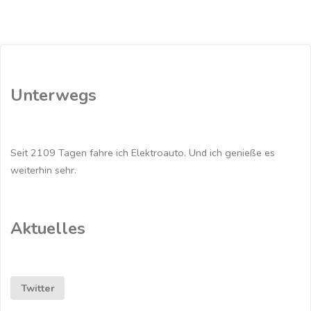
im
E-
Auto
Unterwegs
zum
Herbstspaziergang
Seit 2109 Tagen fahre ich Elektroauto. Und ich genieße es
außerhalb
weiterhin sehr.
der
Stadt"
Aktuelles
Twitter