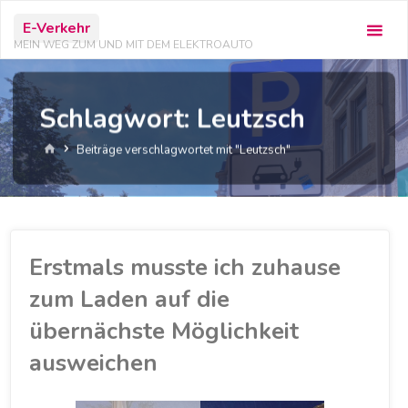
Zum
E-Verkehr
Inhalt
MEIN WEG ZUM UND MIT DEM ELEKTROAUTO
springen
Schlagwort:
Leutzsch
Start
Beiträge verschlagwortet mit "Leutzsch"
Erstmals musste ich zuhause
zum Laden auf die
übernächste Möglichkeit
ausweichen