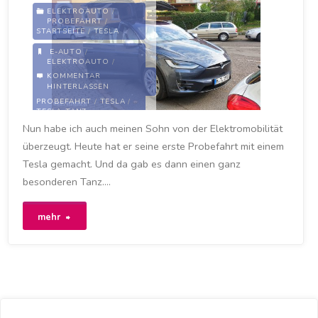
ELEKTROAUTO
/
PROBEFAHRT
/
Laden
STARTSEITE
/
TESLA
E-AUTO
/
auf
ELEKTROAUTO
/
ELEKTROMOBILITÄT
/
KOMMENTAR
LEIPZIG
/
LEIPZIG-
die
HINTERLASSEN
LEUTZSCH
/
LEUTZSCH
/
PROBEFAHRT
/
TESLA
/
übernächste
TESLA-TANZ
Nun habe ich auch meinen Sohn von der Elektromobilität
24. SEPTEMBER 2020
Möglichkeit
überzeugt. Heute hat er seine erste Probefahrt mit einem
Tesla gemacht. Und da gab es dann einen ganz
ausweichen"
besonderen Tanz….
"Tesla-
mehr
Tanz
in
Leipzig-