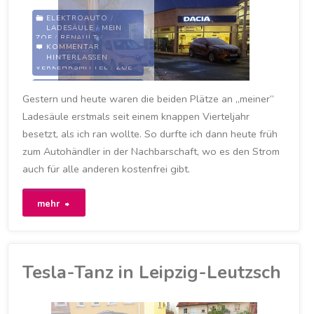
ELEKTROAUTO
/
LADESÄULE
/
MEIN
ZOE
/
RENAULT
/
KOMMENTAR
STADTWERKE LEIPZIG
/
HINTERLASSEN
STROMANBIETER
/
VERKEHRSMITTEL
/
ZOE
ELEKTRIZITÄT
/
Gestern und heute waren die beiden Plätze an „meiner“
LADESÄULE
/
LEIPZIG
/
LEIPZIG-LEUTZSCH
/
Ladesäule erstmals seit einem knappen Vierteljahr
LEUTZSCH
/
MYZOE
/
RENAULT
/
RENAULT ZOE
besetzt, als ich ran wollte. So durfte ich dann heute früh
/
STADTWERKE
/
STADTWERKE LEIPZIG
/
zum Autohändler in der Nachbarschaft, wo es den Strom
TROM
/
ZOE
auch für alle anderen kostenfrei gibt.
23. JANUAR 2021
"Erstmals
mehr
musste
ich
Tesla-Tanz in Leipzig-Leutzsch
zuhause
zum