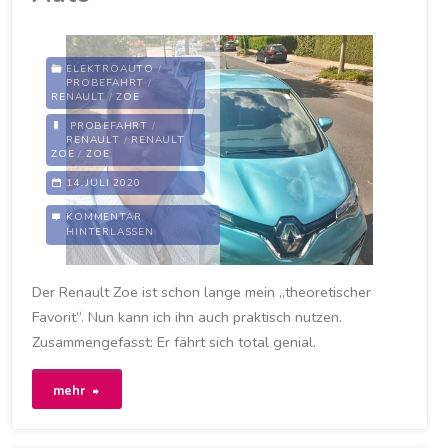
Leutzsch"
ELEKTROAUTO
/
PROBEFAHRT
/
RENAULT
/
ZOE
PROBEFAHRT
/
RENAULT
/
RENAULT
ZOE
/
ZOE
14. JULI 2020
KOMMENTAR
HINTERLASSEN
Der Renault Zoe ist schon lange mein „theoretischer
Favorit“. Nun kann ich ihn auch praktisch nutzen.
Zusammengefasst: Er fährt sich total genial.
"Meine
mehr
erste