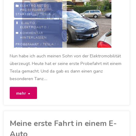
ELEKTROAUTO
/
PROBEFAHRT
/
STARTSEITE
/
TESLA
E-AUTO
/
ELEKTROAUTO
/
ELEKTROMOBILITÄT
/
KOMMENTAR
LEIPZIG
/
LEIPZIG-
HINTERLASSEN
LEUTZSCH
/
LEUTZSCH
/
PROBEFAHRT
/
TESLA
/
TESLA-TANZ
Nun habe ich auch meinen Sohn von der Elektromobilität
24. SEPTEMBER 2020
überzeugt. Heute hat er seine erste Probefahrt mit einem
Tesla gemacht. Und da gab es dann einen ganz
besonderen Tanz….
"Tesla-
mehr
Tanz
in
Meine erste Fahrt in einem E-
Leipzig-
Auto