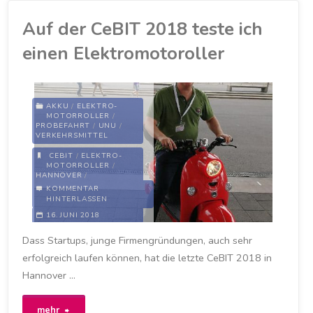
Fahrt
Auf der CeBIT 2018 teste ich
in
einen Elektromotoroller
einem
E-
AKKU
/
ELEKTRO-
MOTORROLLER
/
Auto"
PROBEFAHRT
/
UNU
/
VERKEHRSMITTEL
CEBIT
/
ELEKTRO-
MOTORROLLER
/
HANNOVER
/
MOTRORROLLER
/
KOMMENTAR
PROBEFAHRT
/
UNU
HINTERLASSEN
16. JUNI 2018
Dass Startups, junge Firmengründungen, auch sehr
erfolgreich laufen können, hat die letzte CeBIT 2018 in
Hannover …
"Auf
mehr