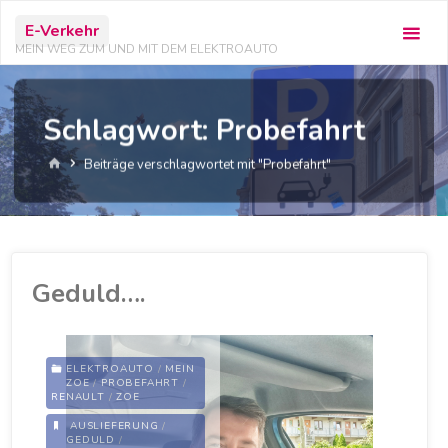
Zum
E-Verkehr
Inhalt
MEIN WEG ZUM UND MIT DEM ELEKTROAUTO
springen
Schlagwort:
Probefahrt
Start
Beiträge verschlagwortet mit "Probefahrt"
Geduld….
ELEKTROAUTO
/
MEIN
ZOE
/
PROBEFAHRT
/
RENAULT
/
ZOE
AUSLIEFERUNG
/
GEDULD
/