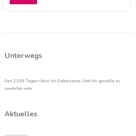
der
CeBIT
2018
teste
Unterwegs
ich
einen
Seit 2109 Tagen fahre ich Elektroauto. Und ich genieße es
Elektromotoroller"
weiterhin sehr.
Aktuelles