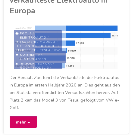
verkaufteste Elektroauto in
Europa
September
2020
meistverkauftes
EGOLF
/
ELEKTROAUTO
/
MITSUBISHI
/
MODEL 3
/
Elektroauto
OUTLANDER
/
RENAULT
/
STARTSEITE
/
TESLA
/
VW
/
ZOE
KOMMENTAR
in
HINTERLASSEN
E-GOLF
/
EUROPA
/
GOLF
/
MODEL 3
/
Deutschland"
RENAULT
/
RENAULT ZOE
/
TELSA
/
TESLA MODEL 3
Der Renault Zoe führt die Verkaufsliste der Elektroautos
/
VERKAUF
/
VW
/
VW E-
in Europa im ersten Halbjahr 2020 an. Dies geht aus den
GOLF
/
ZOE
bei Statista veröffentlichten Verkaufszahlen hervor. Auf
18. SEPTEMBER 2020
Platz 2 kam das Model 3 von Tesla, gefolgt vom VW e-
Golf.
"Renault
mehr
Zoe