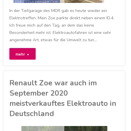
ZOE
/
VOLKSWAGEN
/
VW
/
VW ID.4
/
ZOE
In der Tiefgarage des MDR gab es heute wieder ein
22. NOVEMBER 2020
Elektrotreffen. Mein Zoe parkte direkt neben einem ID.4.
Ich freue mich auf den Tag, an dem das keine
Besonderheit mehr ist. Elektroautofahren ist eine sehr
angenehme Art, etwas für die Umwelt zu tun…
"Zoe
mehr
trifft
ID.4"
Renault Zoe war auch im
September 2020
meistverkauftes Elektroauto in
Deutschland