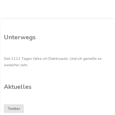
war
im
ersten
Unterwegs
Halbjahr
2020
Seit 2111 Tagen fahre ich Elektroauto. Und ich genieße es
das
weiterhin sehr.
meist
verkaufteste
Aktuelles
Elektroauto
in
Twitter
Europa"