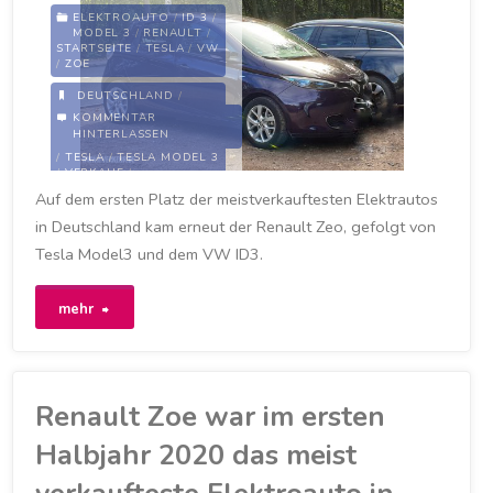
ELEKTROAUTO
/
ID 3
/
MODEL 3
/
RENAULT
/
STARTSEITE
/
TESLA
/
VW
/
ZOE
DEUTSCHLAND
/
ELEKTROAUTO
/
KOMMENTAR
ELEKTROWAGEN
/
ID 3
/
HINTERLASSEN
RENAULT
/
RENAULT ZOE
/
TESLA
/
TESLA MODEL 3
/
VERKAUF
/
VERKAUFSZAHLEN
/
VW
/
Auf dem ersten Platz der meistverkauftesten Elektrautos
VW ID 3
in Deutschland kam erneut der Renault Zeo, gefolgt von
7. OKTOBER 2020
Tesla Model3 und dem VW ID3.
"Renault
mehr
Zoe
war
Renault Zoe war im ersten
auch
Halbjahr 2020 das meist
im