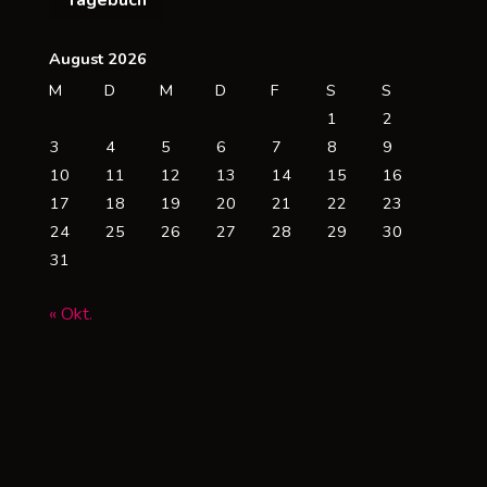
Tagebuch
rsten
albjahr
August 2026
M
D
M
D
F
S
S
020
1
2
as
3
4
5
6
7
8
9
10
11
12
13
14
15
16
eist
17
18
19
20
21
22
23
24
25
26
27
28
29
30
erkaufteste
31
lektroauto
« Okt.
n
uropa"