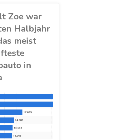
lt Zoe war
ten Halbjahr
das meist
fteste
oauto in
a