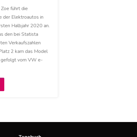
Zoe führt die
e der Elektroautos in
rsten Halbjahr 2020 an.
s den bei Statista
hten Verkaufszahlen
 Platz 2 kam das Model
, gefolgt vom VW e-
Renault
oe
ar
m