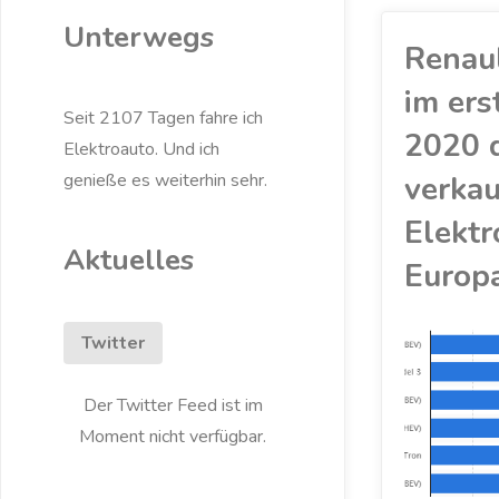
Unterwegs
Renau
im ers
Seit 2107 Tagen fahre ich
2020 
Elektroauto. Und ich
verkau
genieße es weiterhin sehr.
Elektr
Aktuelles
Europ
Twitter
EGOLF
/
ELEKTROAUTO
Der Twitter Feed ist im
/
MITSUBISHI
/
MODEL 3
/
Moment nicht verfügbar.
OUTLANDER
/
RENAULT
/
STARTSEITE
/
TESLA
/
VW
/