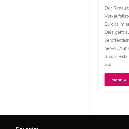
ZOE
Der Renault 
Verkaufslist
Europa im e
Dies geht au
veröffentlic
hervor. Auf
3 von Tesla
Golf.
"
mehr
Z
w
i