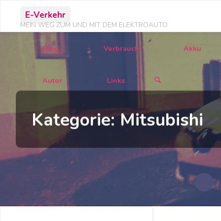
Zum
E-Verkehr
Inhalt
MEIN WEG ZUM UND MIT DEM ELEKTROAUTO
springen
Blog
Verbrauch
Akku
Autor
Links
Kategorie:
Mitsubishi