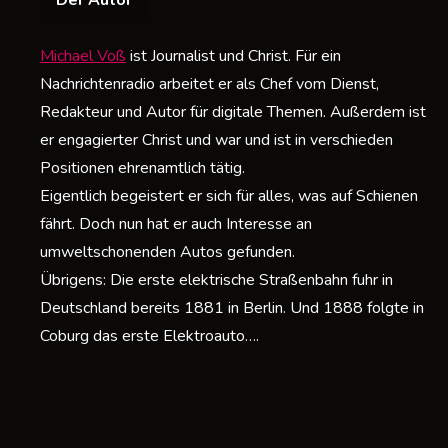
Der Autor
e
H
Michael Voß
ist Journalist und Christ. Für ein
Nachrichtenradio arbeitet er als Chef vom Dienst,
2
Redakteur und Autor für digitale Themen. Außerdem ist
d
er engagierter Christ und war und ist in verschieden
Positionen ehrenamtlich tätig.
m
Eigentlich begeistert er sich für alles, was auf Schienen
v
fährt. Doch nun hat er auch Interesse an
umweltschonenden Autos gefunden.
E
Übrigens: Die erste elektrische Straßenbahn fuhr in
Deutschland bereits 1881 in Berlin. Und 1888 folgte in
i
Coburg das erste Elektroauto….
E