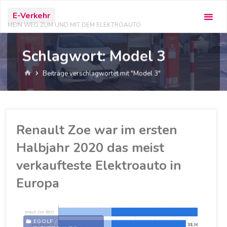
Zum
E-Verkehr
Inhalt
MEIN WEG ZUM UND MIT DEM ELEKTROAUTO
springen
Schlagwort:
Model 3
Start
Beiträge verschlagwortet mit "Model 3"
Renault Zoe war im ersten
Halbjahr 2020 das meist
verkaufteste Elektroauto in
Europa
EGOLF
/