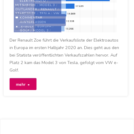
ELEKTROAUTO
/
MITSUBISHI
/
MODEL 3
/
OUTLANDER
/
RENAULT
/
STARTSEITE
/
TESLA
/
VW
/
ZOE
KOMMENTAR
HINTERLASSEN
E-GOLF
/
EUROPA
/
GOLF
/
MODEL 3
/
RENAULT
/
RENAULT ZOE
/
TELSA
/
TESLA MODEL 3
Der Renault Zoe führt die Verkaufsliste der Elektroautos
/
VERKAUF
/
VW
/
VW E-
in Europa im ersten Halbjahr 2020 an. Dies geht aus den
GOLF
/
ZOE
bei Statista veröffentlichten Verkaufszahlen hervor. Auf
18. SEPTEMBER 2020
Platz 2 kam das Model 3 von Tesla, gefolgt vom VW e-
Golf.
"Renault
mehr
Zoe
war
im
ersten