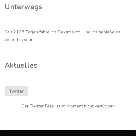
Unterwegs
Halbjahr
2020
Seit 2108 Tagen fahre ich Elektroauto. Und ich genieße es
das
weiterhin sehr.
meist
verkaufteste
Aktuelles
Elektroauto
in
Twitter
Europa"
Der Twitter Feed ist im Moment nicht verfügbar.