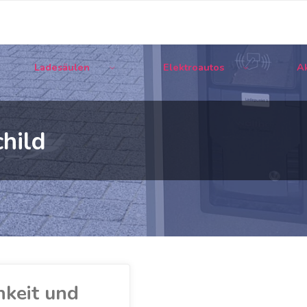
Ladesäulen
Elektroautos
Ak
hild
hkeit und