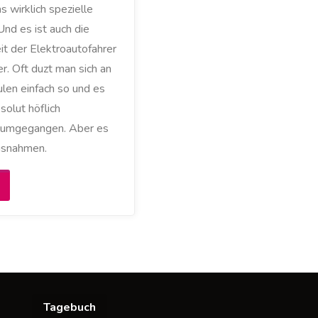
s wirklich spezielle
Und es ist auch die
it der Elektroautofahrer
r. Oft duzt man sich an
len einfach so und es
solut höflich
 umgegangen. Aber es
usnahmen.
Höflichkeit
nd
nsitten
nter
Tagebuch
en