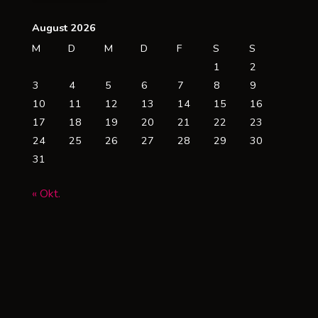
lektrofahrern"
August 2026
M
D
M
D
F
S
S
1
2
3
4
5
6
7
8
9
10
11
12
13
14
15
16
17
18
19
20
21
22
23
24
25
26
27
28
29
30
31
« Okt.