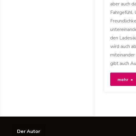
aber auch da
Fahrgefühl. 
Freundlichke
untereinande
den Ladesäu
wird auch ab
miteinander
gibt auch A
"
mehr
u
U
u
Der Autor
d