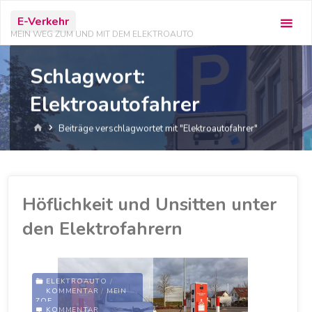
Zum
E-Verkehr
Inhalt
MEIN WEG ZUM UND MIT DEM ELEKTROAUTO
springen
Schlagwort:
Elektroautofahrer
Start
Beiträge verschlagwortet mit "Elektroautofahrer"
Höflichkeit und Unsitten unter
den Elektrofahrern
ELEKTROAUTO
/
KOMMENTAR
/
MEIN
ZOE
KOMMENTAR