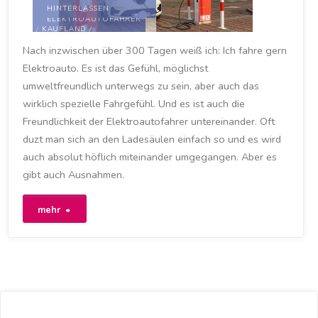
HINTERLASSEN
ANTRIEB
/
ELEKTROAUTOFAHRER
/
KAUFLAND
/
LADEKABEL
/
LADEN
/
Nach inzwischen über 300 Tagen weiß ich: Ich fahre gern
LADESÄULE
/
PARKPLATZ
/
Elektroauto. Es ist das Gefühl, möglichst
STRASSENVERKEHRSORDNUNG
/
STROM
/
STVO
/
umweltfreundlich unterwegs zu sein, aber auch das
UNSITTE
/
UNSITTEN
/
VERKEHRSSCHILD
/
wirklich spezielle Fahrgefühl. Und es ist auch die
VERKEHRSZEICHEN
Freundlichkeit der Elektroautofahrer untereinander. Oft
29. AUGUST 2021
duzt man sich an den Ladesäulen einfach so und es wird
auch absolut höflich miteinander umgegangen. Aber es
gibt auch Ausnahmen.
"Höflichkeit
mehr
und
Unsitten
unter