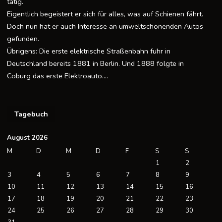
tätig.
Eigentlich begeistert er sich für alles, was auf Schienen fährt.
Doch nun hat er auch Interesse an umweltschonenden Autos
gefunden.
Übrigens: Die erste elektrische Straßenbahn fuhr in
Deutschland bereits 1881 in Berlin. Und 1888 folgte in
Coburg das erste Elektroauto….
Tagebuch
August 2026
M
D
M
D
F
S
S
1
2
3
4
5
6
7
8
9
10
11
12
13
14
15
16
17
18
19
20
21
22
23
24
25
26
27
28
29
30