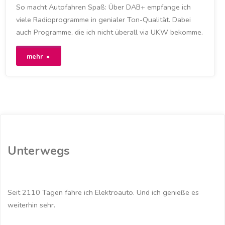
So macht Autofahren Spaß: Über DAB+ empfange ich
RADIO
viele Radioprogramme in genialer Ton-Qualität. Dabei
30. NOVEMBER 2020
auch Programme, die ich nicht überall via UKW bekomme.
"Digitales
mehr
Radio
am
frühen
Morgen"
Unterwegs
Seit 2110 Tagen fahre ich Elektroauto. Und ich genieße es
weiterhin sehr.