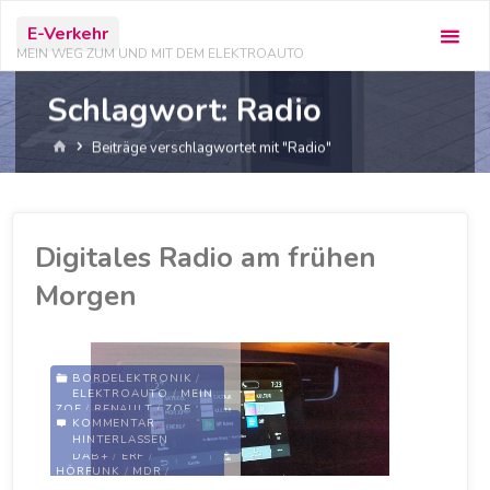
Zum
E-Verkehr
Inhalt
MEIN WEG ZUM UND MIT DEM ELEKTROAUTO
springen
Schlagwort:
Radio
Start
Beiträge verschlagwortet mit "Radio"
Digitales Radio am frühen
Morgen
BORDELEKTRONIK
/
ELEKTROAUTO
/
MEIN
ZOE
/
RENAULT
/
ZOE
KOMMENTAR
HINTERLASSEN
DAB +
/
DAB PLUS
/
DAB+
/
ERF
/
HÖRFUNK
/
MDR
/
MULTIMEDIA-DISPLAY
/