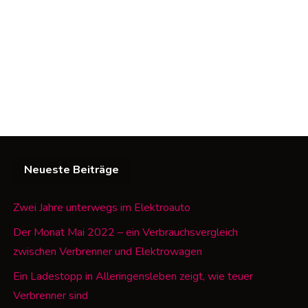
Neueste Beiträge
Zwei Jahre unterwegs im Elektroauto
Der Monat Mai 2022 – ein Verbrauchsvergleich
zwischen Verbrenner und Elektrowagen
Ein Ladestopp in Alleringensleben zeigt, wie teuer
Verbrenner sind