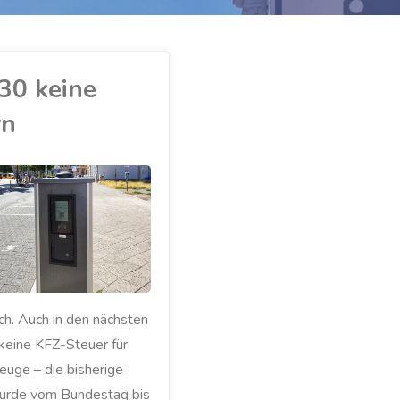
30 keine
rn
ch. Auch in den nächsten
 keine KFZ-Steuer für
euge – die bisherige
urde vom Bundestag bis