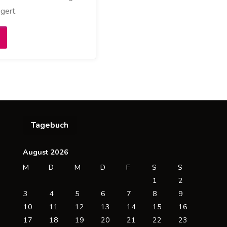
gert.
Bis
030
eine
teuern"
Tagebuch
August 2026
M
D
M
D
F
S
S
1
2
3
4
5
6
7
8
9
10
11
12
13
14
15
16
17
18
19
20
21
22
23