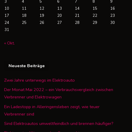
3
4
5
6
7
8
9
10
11
12
13
14
15
16
17
18
19
20
21
22
23
24
25
26
27
28
29
30
31
« Okt.
Neueste Beiträge
Zwei Jahre unterwegs im Elektroauto
Der Monat Mai 2022 – ein Verbrauchsvergleich zwischen
Verbrenner und Elektrowagen
Ein Ladestopp in Alleringensleben zeigt, wie teuer
Verbrenner sind
Sind Elektroautos umweltfeindlich und brennen häufiger?