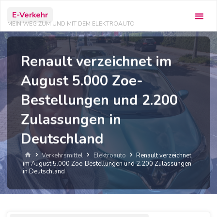
Zum
E-Verkehr
Inhalt
MEIN WEG ZUM UND MIT DEM ELEKTROAUTO
springen
Renault verzeichnet im
August 5.000 Zoe-
Bestellungen und 2.200
Zulassungen in
Deutschland
Start
Verkehrsmittel
Elektroauto
Renault verzeichnet
im August 5.000 Zoe-Bestellungen und 2.200 Zulassungen
in Deutschland