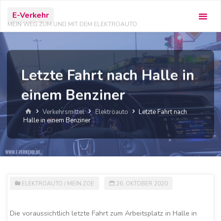
Zum
E-Verkehr
Inhalt
MEIN WEG ZUM UND MIT DEM ELEKTROAUTO
springen
Letzte Fahrt nach Halle in
einem Benziner
Start
Verkehrsmittel
Elektroauto
Letzte Fahrt nach
Halle in einem Benziner
ELEKTROAUTO
/
MEIN ZOE
26. OKTOBER 2020
Die voraussichtlich letzte Fahrt zum Arbeitsplatz in Halle in