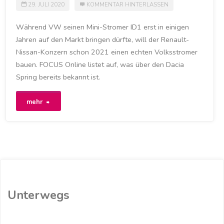
29. JULI 2020
KOMMENTAR HINTERLASSEN
Während VW seinen Mini-Stromer ID1 erst in einigen
Jahren auf den Markt bringen dürfte, will der Renault-
Nissan-Konzern schon 2021 einen echten Volksstromer
bauen. FOCUS Online listet auf, was über den Dacia
Spring bereits bekannt ist.
"10.000
mehr
Euro,
200
km
Reichweite:
Unterwegs
Dacia
bringt