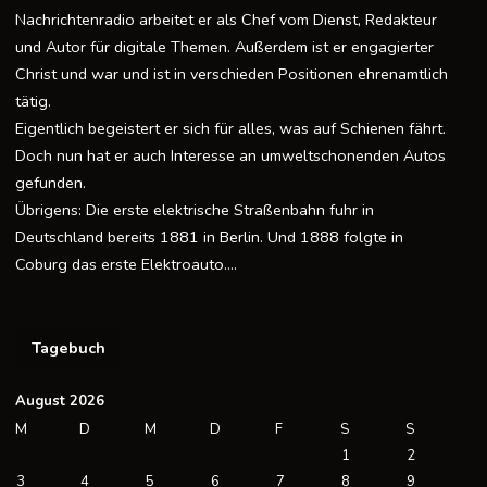
Nachrichtenradio arbeitet er als Chef vom Dienst, Redakteur
und Autor für digitale Themen. Außerdem ist er engagierter
Christ und war und ist in verschieden Positionen ehrenamtlich
tätig.
Eigentlich begeistert er sich für alles, was auf Schienen fährt.
Doch nun hat er auch Interesse an umweltschonenden Autos
gefunden.
Übrigens: Die erste elektrische Straßenbahn fuhr in
Deutschland bereits 1881 in Berlin. Und 1888 folgte in
Coburg das erste Elektroauto….
Tagebuch
August 2026
M
D
M
D
F
S
S
1
2
3
4
5
6
7
8
9