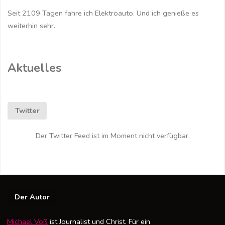
Seit 2109 Tagen fahre ich Elektroauto. Und ich genieße es
Billig-
weiterhin sehr.
Volksstromer
(Focus)"
Aktuelles
Twitter
Der Twitter Feed ist im Moment nicht verfügbar.
Der Autor
Michael Voß
ist Journalist und Christ. Für ein