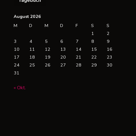
Tagebuch
ur
randbekämpfung
August 2026
M
D
M
D
F
S
S
ei
1
2
ithium-
3
4
5
6
7
8
9
10
11
12
13
14
15
16
onen-
17
18
19
20
21
22
23
24
25
26
27
28
29
30
kkus"
31
« Okt.