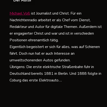
Der Autor
z
B
Michael Voß
ist Journalist und Christ. Für ein
Nachrichtenradio arbeitet er als Chef vom Dienst,
b
Redakteur und Autor für digitale Themen. Außerdem ist
L
er engagierter Christ und war und ist in verschieden
Positionen ehrenamtlich tätig.
I
Eigentlich begeistert er sich für alles, was auf Schienen
A
fährt. Doch nun hat er auch Interesse an
umweltschonenden Autos gefunden.
Übrigens: Die erste elektrische Straßenbahn fuhr in
Deutschland bereits 1881 in Berlin. Und 1888 folgte in
Coburg das erste Elektroauto….