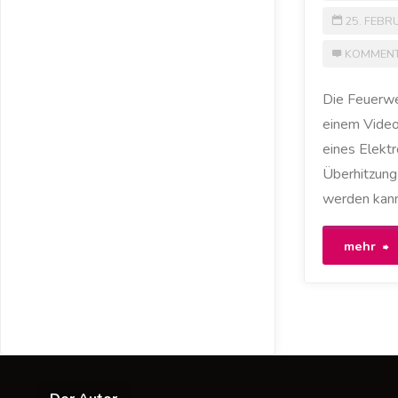
25. FEBR
KOMMENT
Die Feuerwe
einem Video
eines Elektr
Überhitzung
werden kann
"
mehr
M
m
T