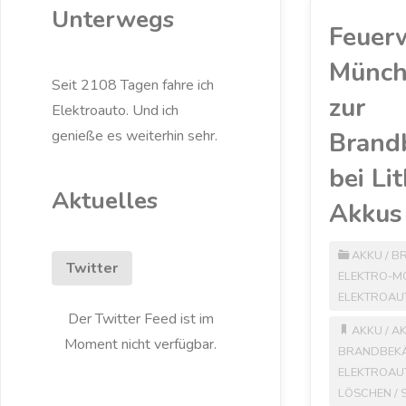
Unterwegs
Feuer
Münch
Seit 2108 Tagen fahre ich
zur
Elektroauto. Und ich
Brand
genieße es weiterhin sehr.
bei Li
Aktuelles
Akkus
AKKU
/
B
Twitter
ELEKTRO-M
ELEKTROAU
Der Twitter Feed ist im
AKKU
/
A
Moment nicht verfügbar.
BRANDBEK
ELEKTROAU
LÖSCHEN
/