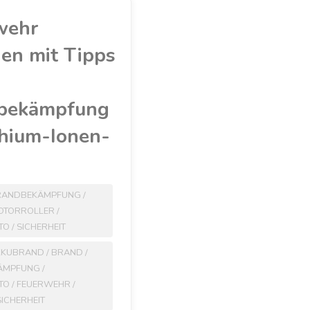
wehr
en mit Tipps
bekämpfung
thium-Ionen-
RANDBEKÄMPFUNG
/
OTORROLLER
/
TO
/
SICHERHEIT
KKUBRAND
/
BRAND
/
ÄMPFUNG
/
TO
/
FEUERWEHR
/
SICHERHEIT