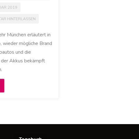
UAR 2019
AR HINTERLASSEN
hr München erläutert in
, wieder mögliche Brand
oautos und die
 der Akkus bekämpft
.
Feuerwehr
ünchen
it
ipps