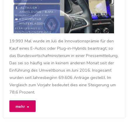
ALTMAIER
/
ANMELDUNG
/
BAFA
/
BUNDESAMTES FÜR
KOMMENTAR
WIRTSCHAFT UND
HINTERLASSEN
AUSFUHRKONTROLLE
/
ELEKTROAUTO
/
INNOVATIONSPRÄMIE
/
KAUF
/
KAUFPRÄMIE
/
19.993 Mal wurde im Juli die Innovationsprämie für den
KFZ-ANMELDUNG
/
PETER
ALTMAIER
/
SAFARIK
/
Kauf eines E-Autos oder Plug-in-Hybrids beantragt, so
TORSTEN SAFARIK
/
UMWELT
/
das Bundeswirtschafministerium in einer Pressemitteilung.
UMWELTPRÄMIE
/
UMWELTSCHUTZ
/
Das sei so häufig wie in keinem anderen Monat seit der
VERKAUF
/
ZULASSUNG
Einführung des Umweltbonus im Juni 2016. Insgesamt
17. AUGUST 2020
wurden seit Jahresbeginn 69.606 Anträge gestellt. Im
Vergleich zum Vorjahr bedeutet dies eine Steigerung um
78,6 Prozent.
"Rekord
mehr
bei
der