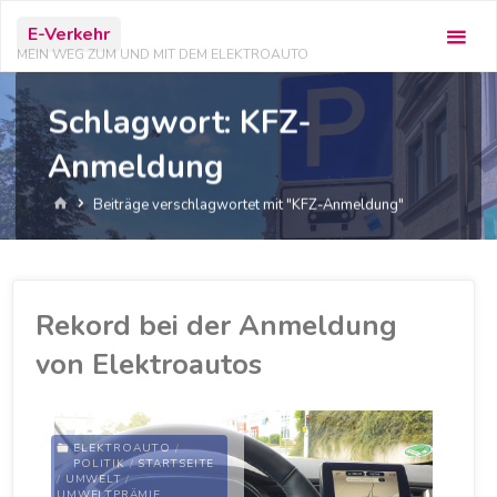
Zum
E-Verkehr
Inhalt
MEIN WEG ZUM UND MIT DEM ELEKTROAUTO
springen
Schlagwort:
KFZ-
Anmeldung
Start
Beiträge verschlagwortet mit "KFZ-Anmeldung"
Rekord bei der Anmeldung
von Elektroautos
ELEKTROAUTO
/
POLITIK
/
STARTSEITE
/
UMWELT
/
UMWELTPRÄMIE