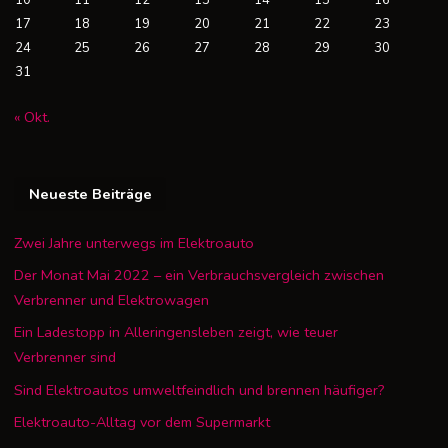
10
11
12
13
14
15
16
17
18
19
20
21
22
23
24
25
26
27
28
29
30
31
« Okt.
Neueste Beiträge
Zwei Jahre unterwegs im Elektroauto
Der Monat Mai 2022 – ein Verbrauchsvergleich zwischen
Verbrenner und Elektrowagen
Ein Ladestopp in Alleringensleben zeigt, wie teuer
Verbrenner sind
Sind Elektroautos umweltfeindlich und brennen häufiger?
Elektroauto-Alltag vor dem Supermarkt