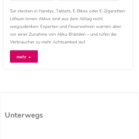
Sie stecken in Handys, Tablets, E-Bikes oder E-Zigaretten:
Lithium-Ionen-Akkus sind aus dem Alltag nicht
wegzudenken. Experten und Feuerwehren warnen aber
vor einer Zunahme von Akku-Bränden – und rufen die
Verbraucher zu mehr Achtsamkeit auf.
"Akku-
mehr
Brände
–
die
unterschätzte
Unterwegs
Gefahr?
(BR)"