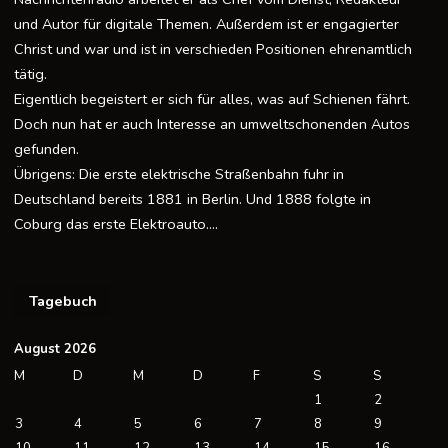
und Autor für digitale Themen. Außerdem ist er engagierter
Christ und war und ist in verschieden Positionen ehrenamtlich
tätig.
Eigentlich begeistert er sich für alles, was auf Schienen fährt.
Doch nun hat er auch Interesse an umweltschonenden Autos
gefunden.
Übrigens: Die erste elektrische Straßenbahn fuhr in
Deutschland bereits 1881 in Berlin. Und 1888 folgte in
Coburg das erste Elektroauto….
Tagebuch
August 2026
M
D
M
D
F
S
S
1
2
3
4
5
6
7
8
9