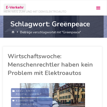
Zum
E-Verkehr
Inhalt
MEIN WEG ZUM UND MIT DEM ELEKTROAUTO
springen
Schlagwort:
Greenpeace
Start
Beiträge verschlagwortet mit "Greenpeace"
Wirtschaftswoche:
Menschenrechtler haben kein
Problem mit Elektroautos
AKKU
/
KRITIK
/
POLITIK
/
UMWELT
KOMMENTAR
AKKU
/
GREENPEACE
/
HINTERLASSEN
KOBALT
/