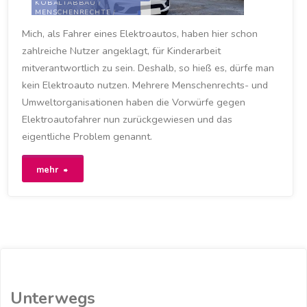
KOBALTABBAU
/
MENSCHENRECHTE
/
UMWELTSCHUTZ
Mich, als Fahrer eines Elektroautos, haben hier schon
7. SEPTEMBER 2021
zahlreiche Nutzer angeklagt, für Kinderarbeit
mitverantwortlich zu sein. Deshalb, so hieß es, dürfe man
kein Elektroauto nutzen. Mehrere Menschenrechts- und
Umweltorganisationen haben die Vorwürfe gegen
Elektroautofahrer nun zurückgewiesen und das
eigentliche Problem genannt.
"Wirtschaftswoche:
mehr
Menschenrechtler
haben
kein
Problem
Unterwegs
mit