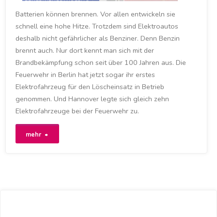
FEUERWEHRFAHRZEUG
/
ELEKTROFAHRZEUG
/
Batterien können brennen. Vor allen entwickeln sie
FEUER
/
FEUERWEHR
/
FEUERWEHR BERLIN
schnell eine hohe Hitze. Trotzdem sind Elektroautos
deshalb nicht gefährlicher als Benziner. Denn Benzin
29. SEPTEMBER 2020
brennt auch. Nur dort kennt man sich mit der
Brandbekämpfung schon seit über 100 Jahren aus. Die
Feuerwehr in Berlin hat jetzt sogar ihr erstes
Elektrofahrzeug für den Löscheinsatz in Betrieb
genommen. Und Hannover legte sich gleich zehn
Elektrofahrzeuge bei der Feuerwehr zu.
"Brandgefährlich?"
mehr