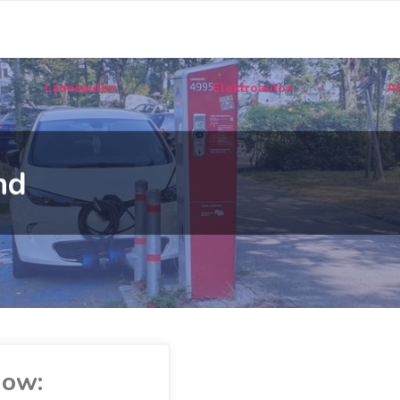
Ladesäulen
Elektroautos
Ak
nd
Now: