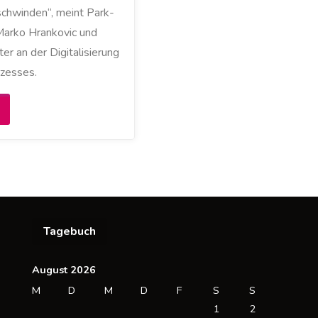
chwinden“, meint Park-
arko Hrankovic und
ter an der Digitalisierung
zesses.
Park
ow:
utofreie
nnenstädte
Tagebuch
derzeit
och
August 2026
M
D
M
D
F
S
S
icht
1
2