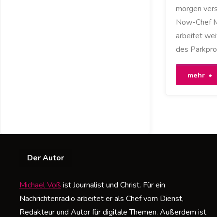
morgen vers
Now-Chef M
arbeitet wei
des Parkpro
"
mehr
N
A
I
Der Autor
„
n
Michael Voß
ist Journalist und Christ. Für ein
Nachrichtenradio arbeitet er als Chef vom Dienst,
n
Redakteur und Autor für digitale Themen. Außerdem ist