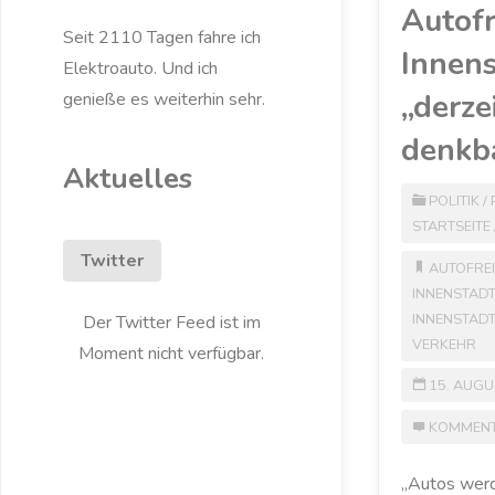
Autofr
Seit 2110 Tagen fahre ich
Innen
Elektroauto. Und ich
„derze
genieße es weiterhin sehr.
denkba
Aktuelles
POLITIK
/
STARTSEITE
Twitter
AUTOFRE
INNENSTAD
INNENSTAD
Der Twitter Feed ist im
VERKEHR
Moment nicht verfügbar.
15. AUGU
KOMMENT
„Autos werd