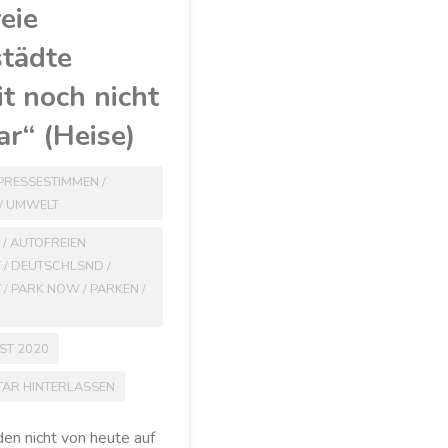
eie
städte
it noch nicht
r“ (Heise)
PRESSESTIMMEN
/
/
UMWELT
I
/
AUTOFREIEN
T
/
DEUTSCHLSND
/
T
/
PARK NOW
/
PARKEN
/
ST 2020
AR HINTERLASSEN
en nicht von heute auf